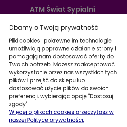
ATM Świat Sypialni
Warszawa ul. Radzymińska 338
Dbamy o Twoją prywatność
☎️
+48 888 732 669
Wskazówki dojazdu >>
Pliki cookies i pokrewne im technologie
Warszawa ul. Puławska 280
umożliwiają poprawne działanie strony i
☎️
+48 662 901 048
pomagają nam dostosować ofertę do
Wskazówki dojazdu >>
Twoich potrzeb. Możesz zaakceptować
Stojadła ul. Warszawska 79
wykorzystanie przez nas wszystkich tych
obok Mińsk Mazowiecki
plików i przejść do sklepu lub
☎️
+48 692 098 851
dostosować użycie plików do swoich
Wskazówki dojazdu >>
preferencji, wybierając opcję "Dostosuj
Kozerki ul. Generała G. Orlicz-Dreszera 29a
zgody".
obok Grodzisk Mazowiecki
Więcej o plikach cookies przeczytasz w
☎️
+48 534 446 858
naszej Polityce prywatności.
Wskazówki dojazdu >>