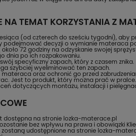
 NA TEMAT KORZYSTANIA Z MA
esiąca (od czterech do sześciu tygodni), aby p
ży podejmować́ decyzji o wymianie materaca p
około 72 godziny na odzyskanie swojej sprężyst
ego dnia po ich rozpakowaniu.
wój specyficzny zapach, który z czasem znika.
ga szybciej wyeliminować ten zapach.
a materaca oraz ochronić́ go przed zabrudzenia
c. Jest to produkt, który można prać w pralce
ceń dotyczących montażu, instalacji i pielęgnac
ŃCOWE
st dostępna na stronie lozka-materace.pl
ostanie bez wpływu na prawa i obowiązki Klie
 zostaną udostępnione na stronie lozka-matera