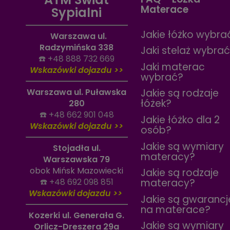
Materace
Sypialni
Jakie łóżko wybra
Warszawa ul.
Radzymińska 338
Jaki stelaż wybra
☎️
+48 888 732 669
Jaki materac
Wskazówki dojazdu >>
wybrać?
Warszawa ul. Puławska
Jakie są rodzaje
łóżek?
280
☎️
+48 662 901 048
Jakie łóżko dla 2
Wskazówki dojazdu >>
osób?
Jakie są wymiary
Stojadła ul.
materacy?
Warszawska 79
obok Mińsk Mazowiecki
Jakie są rodzaje
☎️
+48 692 098 851
materacy?
Wskazówki dojazdu >>
Jakie są gwarancj
na materace?
Kozerki ul. Generała G.
Jakie są wymiary
Orlicz-Dreszera 29a