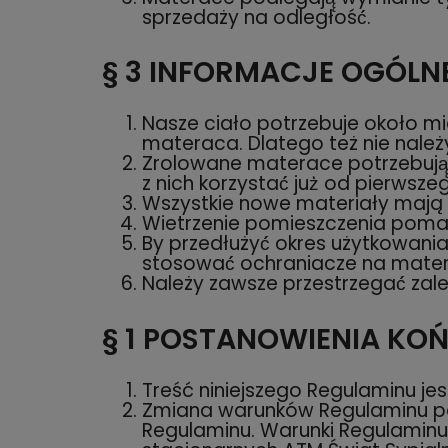
sprzedaży na odległość́.
§ 3
INFORMACJE OGÓLNE
Nasze ciało potrzebuje około mi
materaca. Dlatego też nie nale
Zrolowane materace potrzebują̨ 
z nich korzystać́ już̇ od pierwsz
Wszystkie nowe materiały mają s
Wietrzenie pomieszczenia poma
By przedłużyć́ okres użytkowani
stosować́ ochraniacze na matera
Należy zawsze przestrzegać́ zale
§ 1
POSTANOWIENIA KO
Treść niniejszego Regulaminu je
Zmiana warunków Regulaminu poz
Regulaminu. Warunki Regulaminu