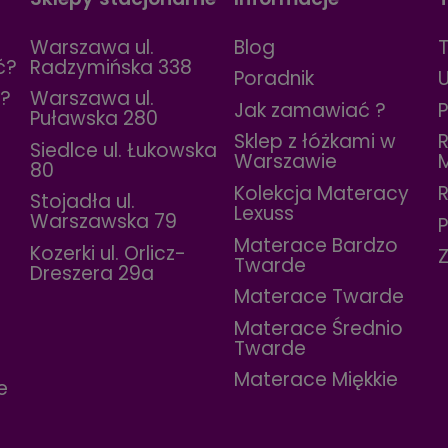
Warszawa ul.
Blog
ć?
Radzymińska 338
Poradnik
ć?
Warszawa ul.
Jak zamawiać ?
Puławska 280
Sklep z łóżkami w
Siedlce ul. Łukowska
Warszawie
80
Kolekcja Materacy
Stojadła ul.
Lexuss
Warszawska 79
P
Materace Bardzo
Kozerki ul. Orlicz-
Z
Twarde
Dreszera 29a
Materace Twarde
Materace Średnio
Twarde
Materace Miękkie
e