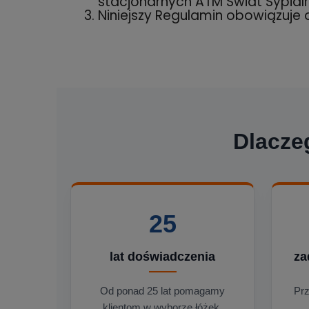
stacjonarnych ATM Świat Sypialn
Niniejszy Regulamin obowiązuje o
Dlacze
25
lat doświadczenia
za
Od ponad 25 lat pomagamy
Prz
klientom w wyborze łóżek,