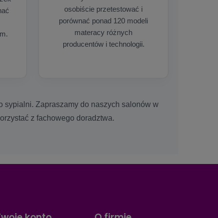
osobiście przetestować i
nać
porównać ponad 120 modeli
materacy różnych
em.
producentów i technologii.
 do sypialni. Zapraszamy do naszych salonów w
korzystać z fachowego doradztwa.
Twoje konto
O firmie