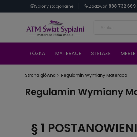
888 732 669
Salony stacjonarne
Zadzwoń:
ŁÓŻKA
MATERACE
STELAŻE
MEBLE 
Strona główna
Regulamin Wymiany Materaca
Regulamin Wymiany Ma
§ 1
POSTANOWIENI