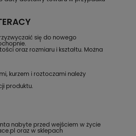
TERACY
rzyzwyczaić́ się̨ do nowego
ochopnie.
ości oraz rozmiaru i kształtu. Można
mi, kurzem i roztoczami należy
.
ji produktu.
nta nabyte przed wejściem w życie
ce.pl oraz w sklepach