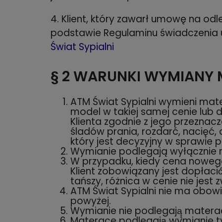
4. Klient, który zawarł umowę na odl
podstawie Regulaminu świadczenia 
Świat Sypialni
§ 2
WARUNKI WYMIANY 
ATM Świat Sypialni wymieni ma
model w takiej samej cenie lub 
Klienta zgodnie z jego przezna
śladów prania, rozdarć, nacięć,
który jest decyzyjny w sprawie
Wymianie podlegają wyłącznie
W przypadku, kiedy cena noweg
Klient zobowiązany jest dopłaci
tańszy, różnica w cenie nie jest
ATM Świat Sypialni nie ma obow
powyżej.
Wymianie nie podlegają̨ materac
Materace podlegają̨ wymianie t