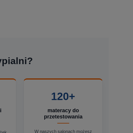
pialni?
120+
i
materacy do
przetestowania
W naszych salonach możesz
óżek