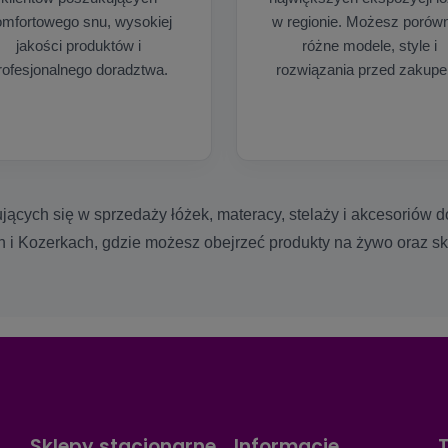
mfortowego snu, wysokiej
w regionie. Możesz porów
jakości produktów i
różne modele, style i
rofesjonalnego doradztwa.
rozwiązania przed zakup
ujących się w sprzedaży łóżek, materacy, stelaży i akcesoriów
h i Kozerkach, gdzie możesz obejrzeć produkty na żywo oraz s
Sklepy stacjonarne
Informacje