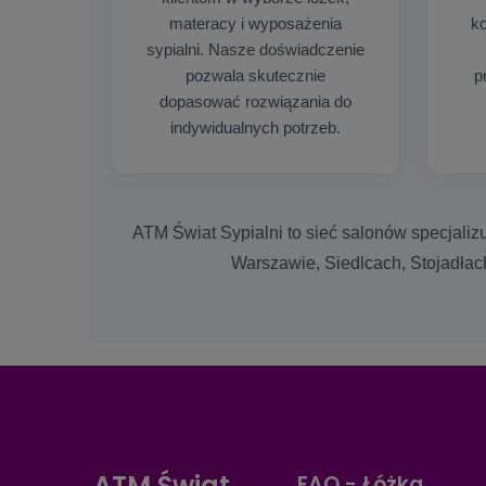
materacy i wyposażenia
ko
sypialni. Nasze doświadczenie
pozwala skutecznie
p
dopasować rozwiązania do
indywidualnych potrzeb.
ATM Świat Sypialni to sieć salonów specjaliz
Warszawie, Siedlcach, Stojadłac
ATM Świat
FAQ - Łóżka