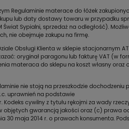
szym Regulaminie materace do łóżek zakupionych
akupu lub daty dostawy towaru w przypadku spr
 Świat Sypialni, sprzedaż̇ na odległość). Moż
ch, nie obejmuje zakupu na firmę.
ziale Obsługi Klienta w sklepie stacjonarnym A
zać: oryginał paragonu lub fakturę̨ VAT (w for
zenia materaca do sklepu na koszt własny ora
laminie nie stoją na przeszkodzie dochodzeniu 
k.c. uprawnień na podstawie
. Kodeks cywilny z tytułu rękojmi za wady rzecz
w objętych gwarancją jakości oraz (c) prawa 
nia 30 maja 2014 r. o prawach konsumenta. Po