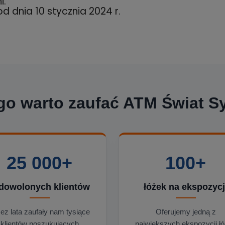
i.
d dnia 10 stycznia 2024 r.
go warto zaufać ATM Świat Sy
25 000+
100+
dowolonych klientów
łóżek na ekspozycj
ez lata zaufały nam tysiące
Oferujemy jedną z
klientów poszukujących
największych ekspozycji ł