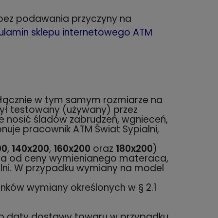
ć́ bez podawania przyczyny na
ulamin sklepu internetowego ATM
yłącznie w tym samym rozmiarze na
 był testowany (używany) przez
e nosić śladów zabrudzeń, wgnieceń,
nuje pracownik ATM Świat Sypialni,
00
,
140x200
,
160x200
oraz
180x200
)
sza od ceny wymienianego materaca,
ialni. W przypadku wymiany na model
unków wymiany określonych w § 2.1
lub daty dostawy towaru w przypadku