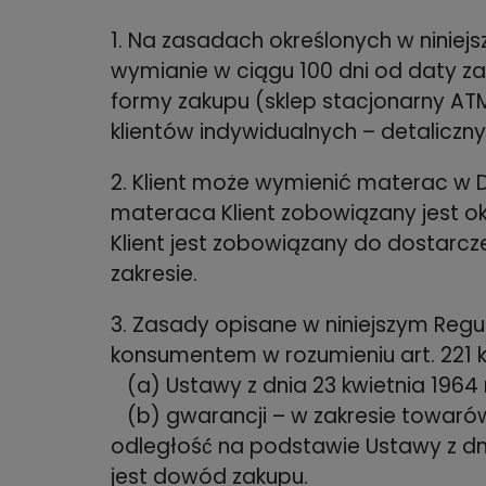
1. Na zasadach określonych w niniej
wymianie w ciągu 100 dni od daty z
formy zakupu (sklep stacjonarny ATM
klientów indywidualnych – detaliczny
2. Klient może wymienić materac w D
materaca Klient zobowiązany jest oka
Klient jest zobowiązany do dostarc
zakresie.
3. Zasady opisane w niniejszym Regu
konsumentem w rozumieniu art. 221 
(a) Ustawy z dnia 23 kwietnia 1964 r
(b) gwarancji – w zakresie towaró
odległość́ na podstawie Ustawy z d
jest dowód zakupu.