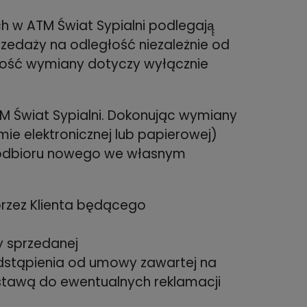
 w ATM Świat Sypialni podlegają̨
zedaży na odległość niezależnie od
liwość wymiany dotyczy wyłącznie
TM Świat Sypialni. Dokonując wymiany
mie elektronicznej lub papierowej)
z odbioru nowego we własnym
przez Klienta będącego
y sprzedanej
odstąpienia od umowy zawartej na
dstawą do ewentualnych reklamacji