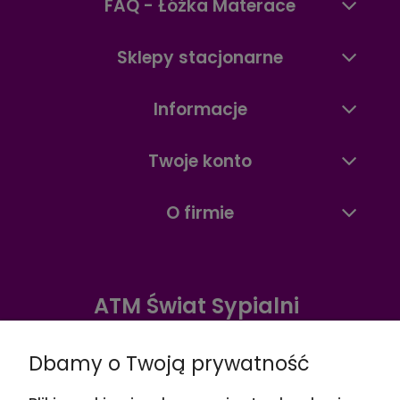
FAQ - Łóżka Materace
Sklepy stacjonarne
Informacje
Twoje konto
O firmie
ATM Świat Sypialni
Warszawa ul. Radzymińska 338
Dbamy o Twoją prywatność
☎️
+48 888 732 669
Wskazówki dojazdu >>