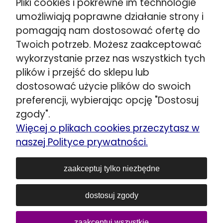
Pliki cookies i pokrewne im technologie
Warszawa ul. Puławska 280
umożliwiają poprawne działanie strony i
☎️
+48 662 901 048
pomagają nam dostosować ofertę do
Wskazówki dojazdu >>
Twoich potrzeb. Możesz zaakceptować
Stojadła ul. Warszawska 79
wykorzystanie przez nas wszystkich tych
obok Mińsk Mazowiecki
plików i przejść do sklepu lub
☎️
+48 692 098 851
dostosować użycie plików do swoich
Wskazówki dojazdu >>
preferencji, wybierając opcję "Dostosuj
Kozerki ul. Generała G. Orlicz-Dreszera 29a
zgody".
obok Grodzisk Mazowiecki
Więcej o plikach cookies przeczytasz w
☎️
+48 534 446 858
naszej Polityce prywatności.
Wskazówki dojazdu >>
Siedlce ul. Łukowska 80
zaakceptuj tylko niezbędne
☎️
+48 606 903 083
dostosuj zgody
E-mail:
sklep@lozka-materace.pl
NIP: 1180739829
REGON: 016752510
zaakceptuj wszystkie