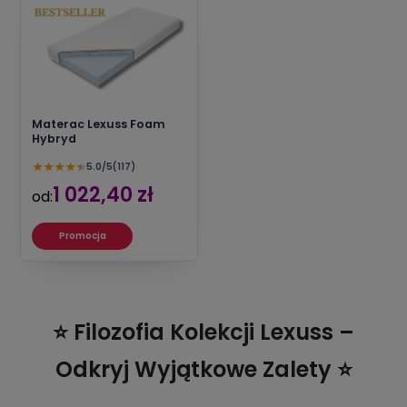
Materac Lexuss Foam
Hybryd
★
★
★
★
★
5.0/5
(117)
1 022,40 zł
od:
Promocja
⭐ Filozofia Kolekcji Lexuss –
Odkryj Wyjątkowe Zalety ⭐