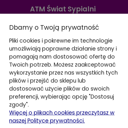
ATM Świat Sypialni
Warszawa ul. Radzymińska 338
Dbamy o Twoją prywatność
☎️
+48 888 732 669
Wskazówki dojazdu >>
Pliki cookies i pokrewne im technologie
Warszawa ul. Puławska 280
umożliwiają poprawne działanie strony i
☎️
+48 662 901 048
pomagają nam dostosować ofertę do
Wskazówki dojazdu >>
Twoich potrzeb. Możesz zaakceptować
Stojadła ul. Warszawska 79
wykorzystanie przez nas wszystkich tych
obok Mińsk Mazowiecki
plików i przejść do sklepu lub
☎️
+48 692 098 851
dostosować użycie plików do swoich
Wskazówki dojazdu >>
preferencji, wybierając opcję "Dostosuj
Kozerki ul. Generała G. Orlicz-Dreszera 29a
zgody".
obok Grodzisk Mazowiecki
Więcej o plikach cookies przeczytasz w
☎️
+48 534 446 858
naszej Polityce prywatności.
Wskazówki dojazdu >>