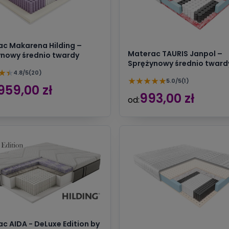
c Makarena Hilding –
Materac TAURIS Janpol –
nowy średnio twardy
Sprężynowy średnio tward
★
★
4.8/5
(20)
★
★
★
★
★
5.0/5
(1)
959,00 zł
993,00 zł
od:
c AIDA - DeLuxe Edition by