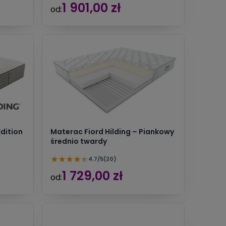
1 901,00 zł
od:
dition
Materac Fiord Hilding – Piankowy
średnio twardy
★
★
★
★
★
4.7/5
(20)
1 729,00 zł
od: