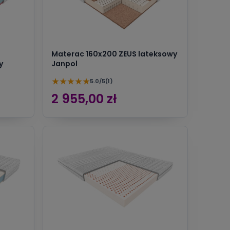
Materac 160x200 ZEUS lateksowy
y
Janpol
★
★
★
★
★
5.0/5
(1)
2 955,00 zł