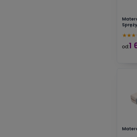
Matera
Spręż
★
★
★
1 
od:
Matera