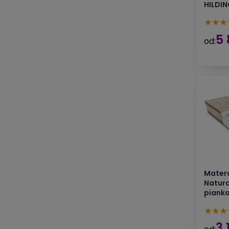
HILDI
★
★
★
5 
od:
Matera
Natura
piank
★
★
★
3 