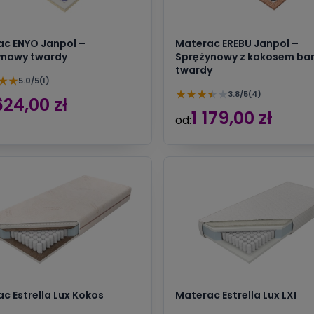
c ENYO Janpol –
Materac EREBU Janpol –
ynowy twardy
Sprężynowy z kokosem ba
twardy
★
★
5.0/5
(1)
★
★
★
★
★
3.8/5
(4)
624,00 zł
1 179,00 zł
od:
c Estrella Lux Kokos
Materac Estrella Lux LXI