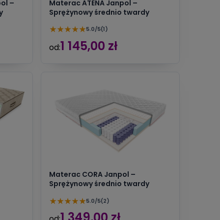
ol –
Materac ATENA Janpol –
y
Sprężynowy średnio twardy
★
★
★
★
★
5.0/5
(1)
1 145,00 zł
od:
Materac CORA Janpol –
Sprężynowy średnio twardy
★
★
★
★
★
5.0/5
(2)
1 349,00 zł
od: