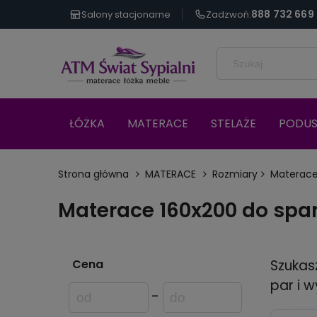
888 732 669
Salony stacjonarne
Zadzwoń:
ŁÓŻKA
MATERACE
STELAŻE
PODUS
Strona główna
MATERACE
Rozmiary
Materace
Materace 160x200 do spa
Cena
Szukas
par i 
-