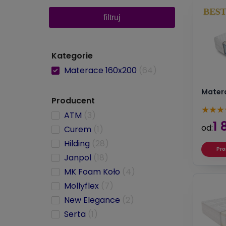
filtruj
Kategorie
Materace 160x200
(64)
Matera
Producent
★
★
★
ATM
(3)
1 
od:
Curem
(1)
Hilding
(28)
Pro
Janpol
(18)
MK Foam Koło
(4)
Mollyflex
(7)
New Elegance
(2)
Serta
(1)