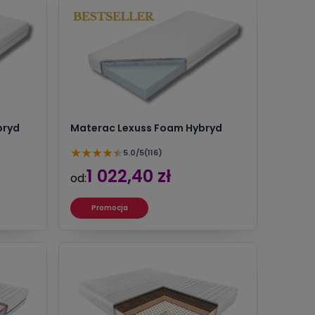
bryd
Materac Lexuss Foam Hybryd
★
★
★
★
★
5.0/5
(116)
1 022,40 zł
od:
Promocja