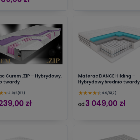
c Curem .ZIP – Hybrydowy,
Materac DANCE Hilding –
o twardy
Hybrydowy średnio twardy
★
★
★
★
★
★
★
4.9/5
(57)
4.9/5
(7)
239,00 zł
3 049,00 zł
od: