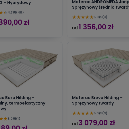
Materac ANDROMEDA Janp
NG – Hybrydowy
Sprężynowy średnio tward
★
★
4.7/5
(40)
★
★
★
★
★
5.0/5
(3)
890,00 zł
1 356,00 zł
od:
c Bora Hilding –
Materac Breva Hilding –
lny, termoelastyczny
Sprężynowy twardy
owy
★
★
★
★
★
5.0/5
(3)
★
★
5.0/5
(1)
3 079,00 zł
od:
189,00 zł