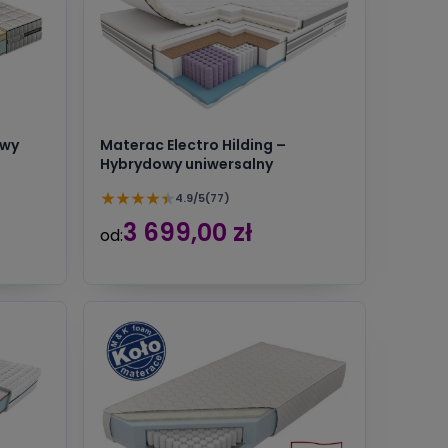
owy
Materac Electro Hilding –
Hybrydowy uniwersalny
★
★
★
★
★
4.9/5
(77)
3 699,00 zł
od: