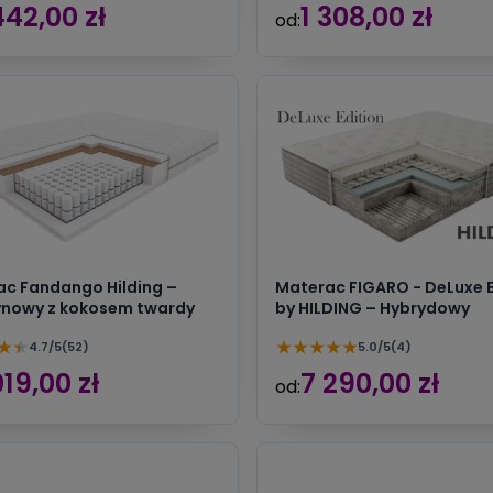
442,00 zł
1 308,00 zł
od:
c Fandango Hilding –
Materac FIGARO - DeLuxe E
ynowy z kokosem twardy
by HILDING – Hybrydowy
★
★
★
★
★
★
★
4.7/5
(52)
5.0/5
(4)
019,00 zł
7 290,00 zł
od: