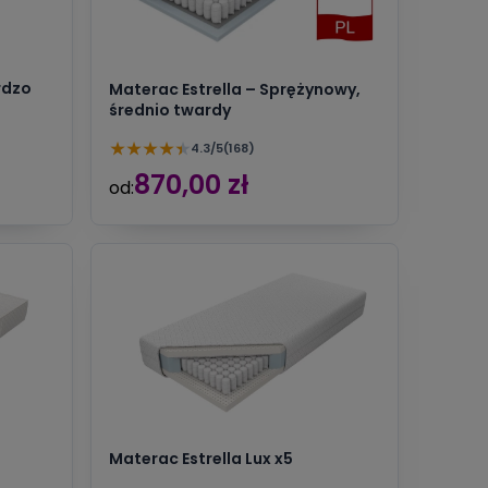
rdzo
Materac Estrella – Sprężynowy,
średnio twardy
★
★
★
★
★
4.3/5
(168)
870,00 zł
od:
Materac Estrella Lux x5