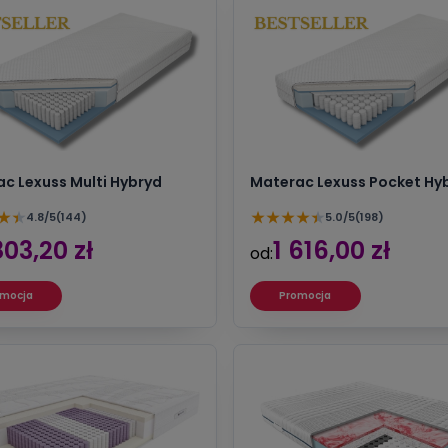
c Lexuss Multi Hybryd
Materac Lexuss Pocket Hy
★
★
★
★
★
★
★
4.8/5
(144)
5.0/5
(198)
803,20 zł
1 616,00 zł
od:
mocja
Promocja