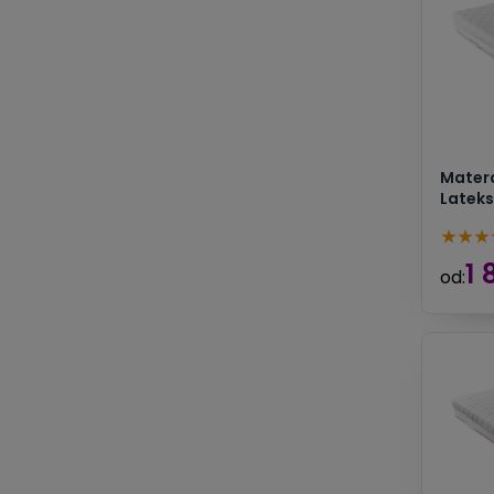
Mater
Lateks
★
★
★
1 
od: