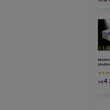
od:
Matera
średni
★
★
★
4 
od: