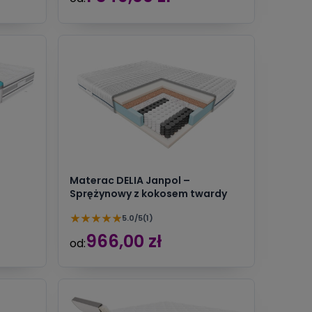
Materac DELIA Janpol –
Sprężynowy z kokosem twardy
★
★
★
★
★
5.0/5
(1)
966,00 zł
od: