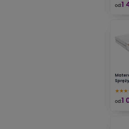
1 
od:
Matera
Spręż
★
★
★
1 
od: