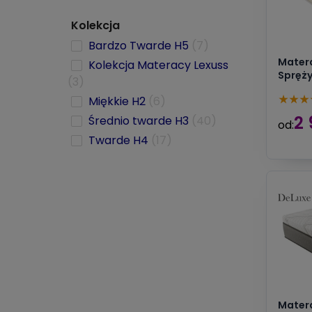
Kolekcja
Bardzo Twarde H5
(7)
Matera
Kolekcja Materacy Lexuss
Spręży
(3)
★
★
★
Miękkie H2
(6)
2 
Średnio twarde H3
(40)
od:
Twarde H4
(17)
Matera