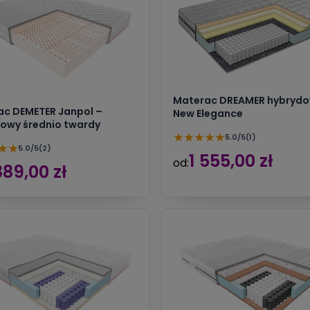
Materac DREAMER hybryd
ac DEMETER Janpol –
New Elegance
owy średnio twardy
★
★
★
★
★
5.0/5
(1)
★
★
5.0/5
(2)
1 555,00 zł
od:
889,00 zł