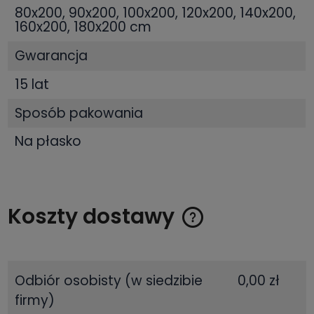
80x200, 90x200, 100x200, 120x200, 140x200,
160x200, 180x200 cm
Gwarancja
15 lat
Sposób pakowania
Na płasko
Koszty dostawy
Cena nie zawiera ewentualnych kosztów płatności
Odbiór osobisty
(w siedzibie
0,00 zł
firmy)