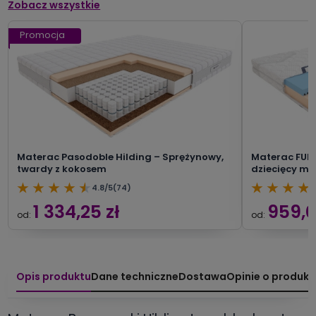
Zobacz wszystkie
Promocja
Materac Pasodoble Hilding – Sprężynowy,
Materac FUNK
twardy z kokosem
dziecięcy mł
★
★
★
★
★
★
★
★
★
4.8/5
(74)
1 334,25 zł
959,0
od:
od:
Opis produktu
Dane techniczne
Dostawa
Opinie o produkc