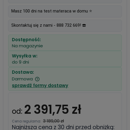
Masz 100 dni na test materaca w domu ⭐
Skontaktuj się z nami - 888 732 669! ☎️
Dostępność:
Na magazynie
Wysyłka w:
do 9 dni
Dostawa:
Darmowa
Cena nie zawiera ewentualnych kosztów
sprawdź formy dostawy
płatności
2 391,75 zł
od:
3 189,00 zł
Cena regularna:
Najniższa cena z 30 dni przed obniżką: