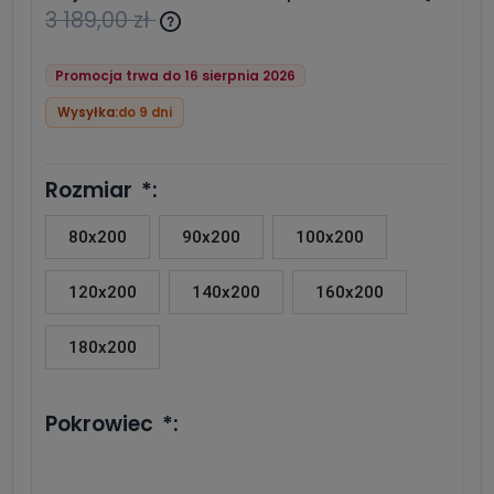
3 189,00 zł
Jeżeli produkt jest sprzedawany
krócej niż 30 dni, wyświetlana jest
Promocja trwa do 16 sierpnia 2026
najniższa cena od momentu,
kiedy produkt pojawił się w
Wysyłka:
do 9 dni
sprzedaży.
Rozmiar
*
:
80x200
90x200
100x200
120x200
140x200
160x200
180x200
Pokrowiec
*
: