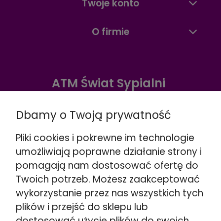
Twoje konto
O firmie
ATM Świat Sypialni
Warszawa ul. Radzymińska 338
Dbamy o Twoją prywatność
☎️
+48 888 732 669
Wskazówki dojazdu >>
Pliki cookies i pokrewne im technologie
Warszawa ul. Puławska 280
umożliwiają poprawne działanie strony i
☎️
+48 662 901 048
pomagają nam dostosować ofertę do
Wskazówki dojazdu >>
Twoich potrzeb. Możesz zaakceptować
Stojadła ul. Warszawska 79
wykorzystanie przez nas wszystkich tych
obok Mińsk Mazowiecki
plików i przejść do sklepu lub
☎️
+48 692 098 851
dostosować użycie plików do swoich