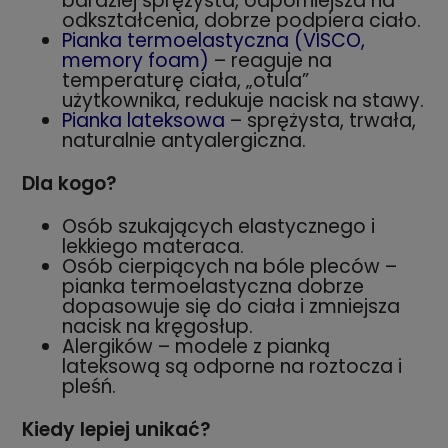
bardziej sprężysta, odporniejsza na
odkształcenia, dobrze podpiera ciało.
Pianka termoelastyczna (VISCO,
memory foam)
– reaguje na
temperaturę ciała, „otula”
użytkownika, redukuje nacisk na stawy.
Pianka lateksowa
– sprężysta, trwała,
naturalnie antyalergiczna.
Dla kogo?
Osób szukających elastycznego i
lekkiego materaca.
Osób cierpiących na bóle pleców –
pianka termoelastyczna dobrze
dopasowuje się do ciała i zmniejsza
nacisk na kręgosłup.
Alergików – modele z pianką
lateksową są odporne na roztocza i
pleśń.
Kiedy lepiej unikać?