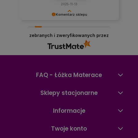
2025-11-13
Komentarz sklepu
Dziękujemy Panie Bartku za pozytywną opinię! ⚡
😊 Cieszymy się, że cały proces przebiegł
zebranych i zweryfikowanych przez
szybko i przyjemnie — właśnie tak powinno
wyglądać wybieranie idealnego łóżka i materaca.
Zapraszamy ponownie — zawsze służymy
pomocą przy kolejnych wyborach do sypialni! 🛏
✨
FAQ - Łóżka Materace
Sklepy stacjonarne
Informacje
Twoje konto