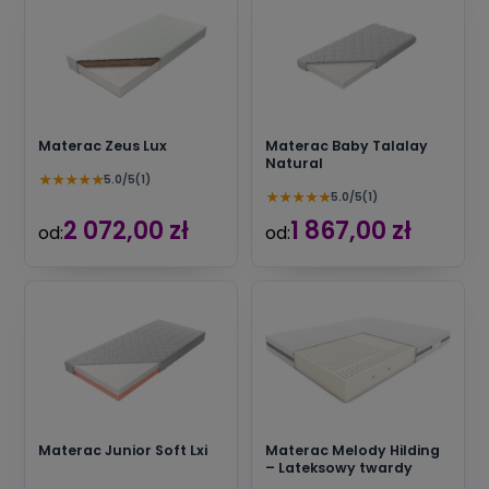
Materac Zeus Lux
Materac Baby Talalay
Natural
★
★
★
★
★
5.0/5
(1)
★
★
★
★
★
5.0/5
(1)
2 072,00 zł
1 867,00 zł
od:
od:
Materac Junior Soft Lxi
Materac Melody Hilding
– Lateksowy twardy