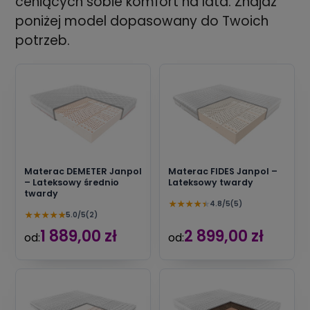
ceniących sobie komfort na lata. Znajdź
poniżej model dopasowany do Twoich
potrzeb.
Materac DEMETER Janpol
Materac FIDES Janpol –
– Lateksowy średnio
Lateksowy twardy
twardy
★
★
★
★
★
4.8/5
(5)
★
★
★
★
★
5.0/5
(2)
1 889,00 zł
2 899,00 zł
od:
od: