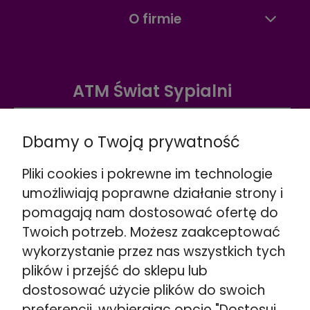
O firmie
ATM Świat Sypialni
Warszawa ul. Radzymińska 338
☎️
+48 888 732 669
Dbamy o Twoją prywatność
Wskazówki dojazdu >>
Pliki cookies i pokrewne im technologie
Warszawa ul. Puławska 280
umożliwiają poprawne działanie strony i
☎️
+48 662 901 048
pomagają nam dostosować ofertę do
Wskazówki dojazdu >>
Twoich potrzeb. Możesz zaakceptować
Stojadła ul. Warszawska 79
wykorzystanie przez nas wszystkich tych
obok Mińsk Mazowiecki
plików i przejść do sklepu lub
☎️
+48 692 098 851
Wskazówki dojazdu >>
dostosować użycie plików do swoich
preferencji, wybierając opcję "Dostosuj