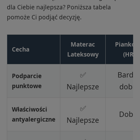
dla Ciebie najlepsza? Poniższa tabela
pomoże Ci podjąć decyzję.
Materac
Pianko
Cecha
Lateksowy
(HR)
✅
Bardz
Podparcie
punktowe
Najlepsze
dobre
✅
Właściwości
Dobre
antyalergiczne
Najlepsze