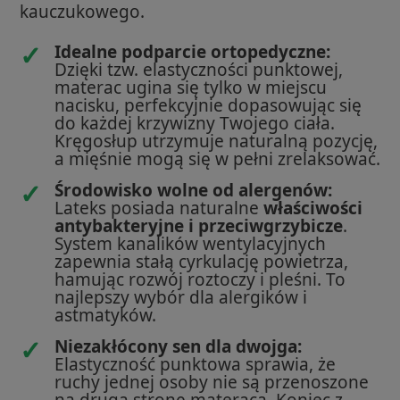
kauczukowego.
✓
Idealne podparcie ortopedyczne:
Dzięki tzw. elastyczności punktowej,
materac ugina się tylko w miejscu
nacisku, perfekcyjnie dopasowując się
do każdej krzywizny Twojego ciała.
Kręgosłup utrzymuje naturalną pozycję,
a mięśnie mogą się w pełni zrelaksować.
✓
Środowisko wolne od alergenów:
Lateks posiada naturalne
właściwości
antybakteryjne i przeciwgrzybicze
.
System kanalików wentylacyjnych
zapewnia stałą cyrkulację powietrza,
hamując rozwój roztoczy i pleśni. To
najlepszy wybór dla alergików i
astmatyków.
✓
Niezakłócony sen dla dwojga:
Elastyczność punktowa sprawia, że
ruchy jednej osoby nie są przenoszone
na drugą stronę materaca. Koniec z