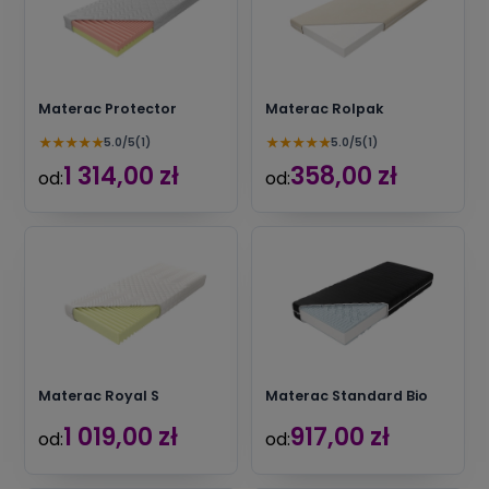
Materac Protector
Materac Rolpak
★
★
★
★
★
★
★
★
★
★
5.0/5
(1)
5.0/5
(1)
1 314,00 zł
358,00 zł
od:
od:
Materac Royal S
Materac Standard Bio
1 019,00 zł
917,00 zł
od:
od: