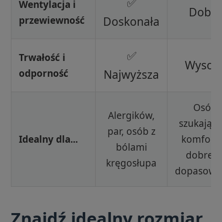
✅
Wentylacja i
Dobre
przewiewność
Doskonała
✅
Trwałość i
Wysok
odporność
Najwyższa
Osób
Alergików,
szukając
par, osób z
Idealny dla...
komfortu
bólami
dobreg
kręgosłupa
dopasowa
Znajdź idealny rozmiar