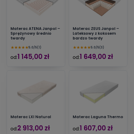
Materac ATENA Janpol –
Materac ZEUS Janpol –
Sprężynowy średnio
Lateksowy z kokosem
twardy
bardzo twardy
★
★
★
★
★
★
★
★
★
★
5.0/5
(1)
5.0/5
(3)
1 145,00 zł
1 649,00 zł
od:
od:
Materac LXI Natural
Materac Laguna Thermo
2 913,00 zł
1 607,00 zł
od:
od: