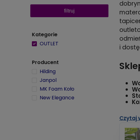
dobrym
filtruj
mater
tapice
outlet
Kategorie
odmień
OUTLET
i dostę
Producent
Skle
Hilding
Janpol
Wa
Wa
MK Foam Koło
St
New Elegance
Ko
Czytaj 