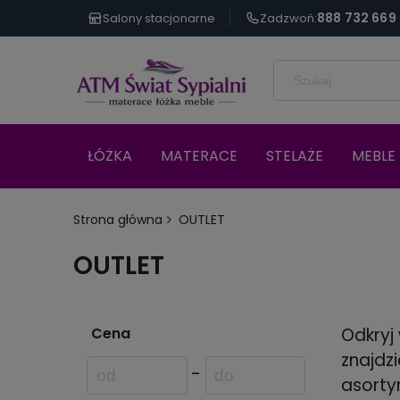
888 732 669
Salony stacjonarne
Zadzwoń:
ŁÓŻKA
MATERACE
STELAŻE
MEBLE 
Strona główna
OUTLET
OUTLET
Cena
Odkryj
znajdz
-
asorty