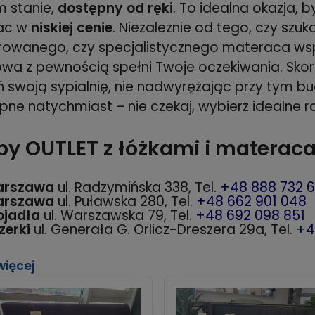
 stanie,
dostępny od ręki
. To idealna okazja, b
ac w
niskiej cenie
. Niezależnie od tego, czy szu
rowanego, czy specjalistycznego materaca wsp
owa z pewnością spełni Twoje oczekiwania. Skor
 swoją sypialnię, nie nadwyrężając przy tym bu
pne natychmiast – nie czekaj, wybierz idealne ro
py OUTLET z łóżkami i matera
rszawa
ul. Radzymińska 338, Tel.
+48 888 732 
rszawa
ul. Puławska 280, Tel.
+48 662 901 048
ojadła
ul. Warszawska 79, Tel.
+48 692 098 851
zerki
ul. Generała G. Orlicz-Dreszera 29a, Tel.
+4
więcej