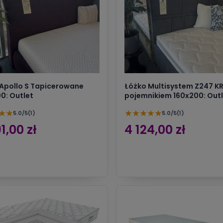
Apollo S Tapicerowane
Łóżko Multisystem Z247 K
0: Outlet
pojemnikiem 160x200: Outl
★
★
★
★
★
★
★
5.0/5
(1)
5.0/5
(1)
1,00 zł
4 124,00 zł