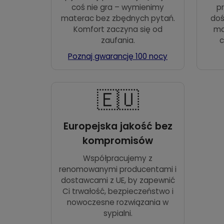
coś nie gra – wymienimy
pr
materac bez zbędnych pytań.
doś
Komfort zaczyna się od
ma
zaufania.
c
Poznaj gwarancję 100 nocy
🇪🇺
Europejska jakość bez
kompromisów
Współpracujemy z
renomowanymi producentami i
dostawcami z UE, by zapewnić
Ci trwałość, bezpieczeństwo i
nowoczesne rozwiązania w
sypialni.