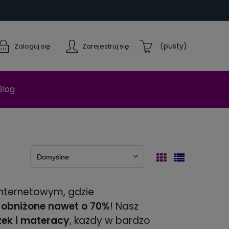
(pusty)
Zaloguj się
Zarejestruj się
Blog
internetowym, gdzie
, obniżone nawet o 70%
! Nasz
żek i materacy
, każdy w bardzo