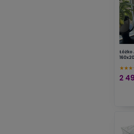
Łóżko 
160x20
★
★
★
2 49