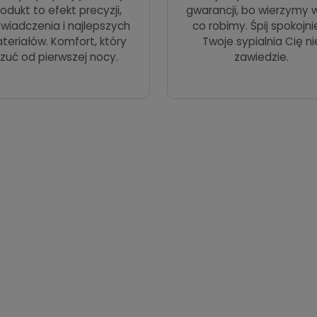
odukt to efekt precyzji,
gwarancji, bo wierzymy w
wiadczenia i najlepszych
co robimy. Śpij spokojni
teriałów. Komfort, który
Twoje sypialnia Cię ni
zuć od pierwszej nocy.
zawiedzie.