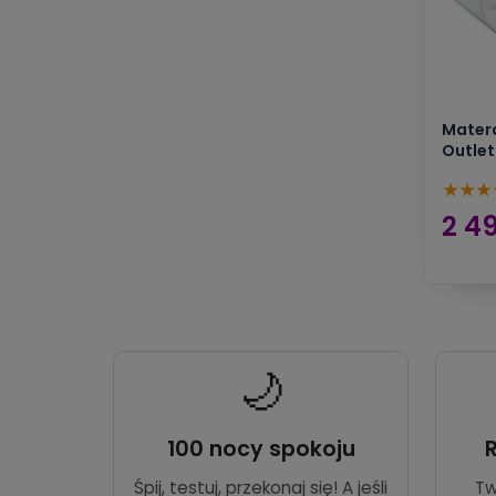
Matera
Outlet
★
★
★
2 49
🌙
100 nocy spokoju
Śpij, testuj, przekonaj się! A jeśli
Tw