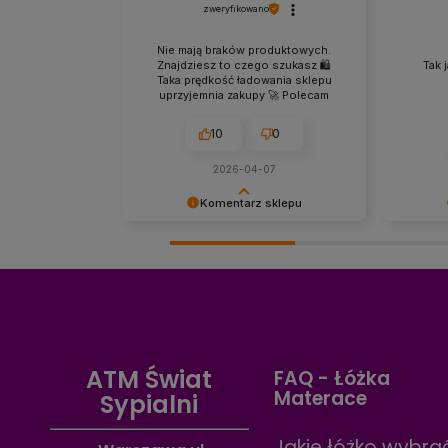
zweryfikowano
Nie mają braków produktowych.
Znajdziesz to czego szukasz 🛍️
Tak 
Taka prędkość ładowania sklepu
uprzyjemnia zakupy 🚀 Polecam
10
0
2026-04-07
Komentarz sklepu
Dziękujemy, Panie Mariuszu, za
Dziękuje
opinię! Cieszymy się, że docenił Pan
pozytywn
szeroki wybór materacy,
się, że 
dostępność produktów oraz
szybko i
szybkie działanie naszego sklepu
powinno
internetowego. To dla nas ważne,
idealneg
aby zakupy materaca online były
Zaprasz
wygodne, szybkie i przyjemne.
służymy
ATM Świat
FAQ - Łóżka
Zapraszamy ponownie!
wyborach
Materace
Sypialni
Jakie łóżko wybra