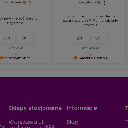
zweryfikowano
zweryfikowano
Bardzo dużo produktów. Jest w
jak powinno być. Szybko i
czym przebierać 🛒 Płynne działanie
przyjemnie ⚡
strony :)
13
0
11
0
2025-11-13
2025-09-28
Komentarz sklepu
Komentarz sklepu
my Panie Bartku za
Dziękujemy Pani za miłe słowa! 😊
ą opinię! ⚡😊 Cieszymy
Cieszymy się, że szeroki wybór
cały proces przebiegł
produktów pozwolił swobodnie
 przyjemnie — właśnie tak
znaleźć to, czego szukasz, a strona
 wyglądać wybieranie
działała płynnie i wygodnie.
o łóżka i materaca.
Zapraszamy ponownie — być może
amy ponownie — zawsze
już wkrótce znajdziesz u nas swoje
 pomocą przy kolejnych
idealne łóżko lub materac! 🛏✨
Sklepy stacjonarne
Informacje
 do sypialni! 🛏✨
Warszawa ul.
Blog
ć?
Radzymińska 338