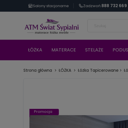
888 732 669
Salony stacjonarne
Zadzwoń:
ŁÓŻKA
MATERACE
STELAŻE
PODUS
Strona główna
ŁÓŻKA
Łóżka Tapicerowane
Łó
Promocja