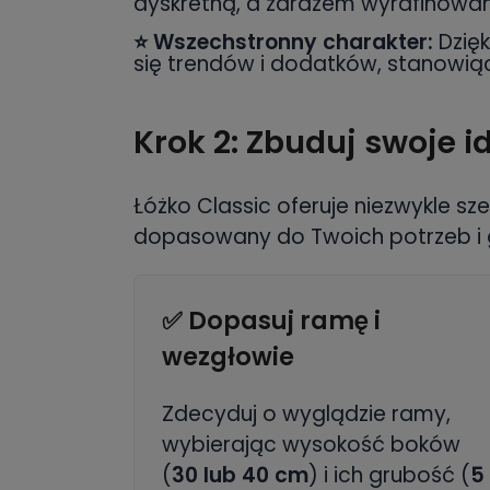
dyskretną, a zarazem wyrafinowan
⭐
Wszechstronny charakter:
Dzięk
się trendów i dodatków, stanowiąc 
Krok 2: Zbuduj swoje i
Łóżko Classic oferuje niezwykle sz
dopasowany do Twoich potrzeb i 
✅ Dopasuj ramę i
wezgłowie
Zdecyduj o wyglądzie ramy,
wybierając wysokość boków
(
30 lub 40 cm
) i ich grubość (
5