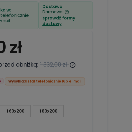
Dostawa:
ka w:
Darmowa
 telefonicznie
sprawdź formy
-mail
dostawy
Cena nie zawiera ewentualnych
kosztów płatności
0 zł
 przed obniżką:
1 332,00 zł
Jeżeli produkt jest sprzedawany
6
Wysyłka:
Ustal telefonicznie lub e-mail
krócej niż 30 dni, wyświetlana jest
najniższa cena od momentu,
kiedy produkt pojawił się w
sprzedaży.
160x200
180x200