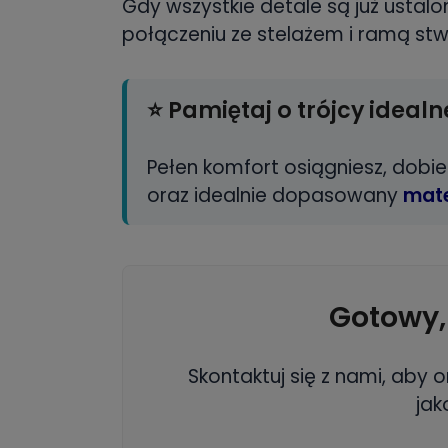
Gdy wszystkie detale są już usta
połączeniu ze stelażem i ramą st
⭐
Pamiętaj o trójcy ideal
Pełen komfort osiągniesz, dobi
oraz idealnie dopasowany
mat
Gotowy,
Skontaktuj się z nami, aby
jak