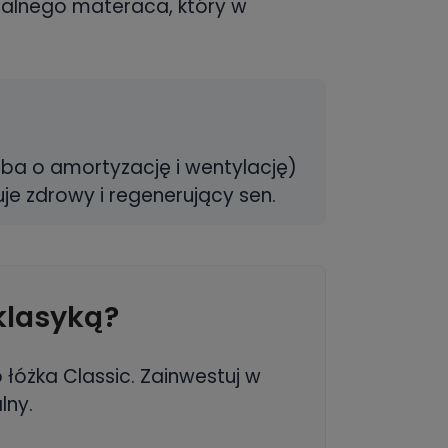
ealnego materaca, który w
dba o amortyzację i wentylację)
je zdrowy i regenerujący sen.
klasyką?
łóżka Classic. Zainwestuj w
lny.