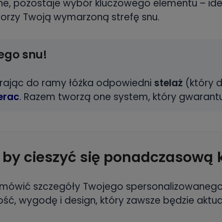
lone, pozostaje wybór kluczowego elementu – id
worzy Twoją wymarzoną strefę snu.
nego snu!
erając do ramy łóżka odpowiedni
stelaż
(który 
erac
. Razem tworzą one system, który gwarantu
 by cieszyć się ponadczasową 
 omówić szczegóły Twojego spersonalizowanego 
ość, wygodę i design, który zawsze będzie aktua