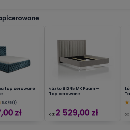
 Tapicerowane
na tapicerowane
Łóżko 81245 MK Foam –
Łó
ce
Tapicerowane
Ta
★
★
5.0/5
(1)
,00 zł
2 529,00 zł
od:
od