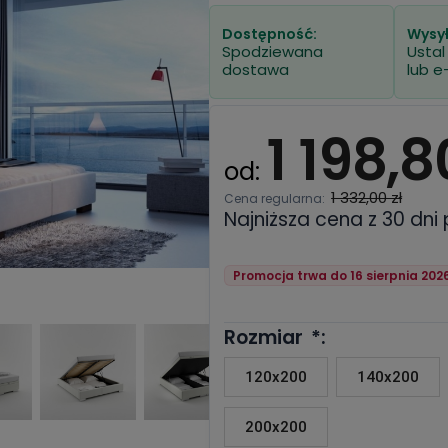
Dostępność:
Wysył
Spodziewana
Ustal
dostawa
lub e
1 198,8
od:
1 332,00 zł
Cena regularna:
Najniższa cena z 30 dni
Promocja trwa do 16 sierpnia 202
Rozmiar
*
:
120x200
140x200
200x200