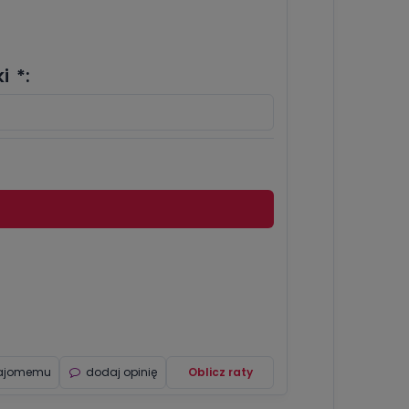
i
*
:
najomemu
dodaj opinię
Oblicz raty