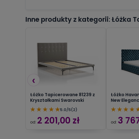
Inne produkty z kategorii: Łóżka
‹
Łóżko Tapicerowane 81239 z
Łóżko Hava
Kryształkami Swarovski
New Elegan
★
★
★
★
★
★
★
★
★
5.0/5
(2)
2 201,00 zł
3 767
od:
od: