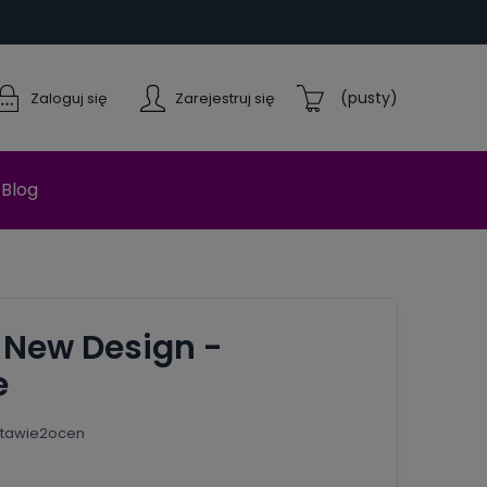
(pusty)
Zaloguj się
Zarejestruj się
Blog
 New Design -
e
tawie
2
ocen