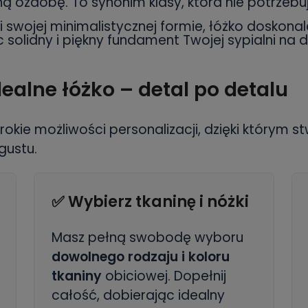
ą ozdobę. To synonim klasy, która nie potrzeb
i swojej minimalistycznej formie, łóżko doskona
solidny i piękny fundament Twojej sypialni na dł
dealne łóżko – detal po detalu
erokie możliwości personalizacji, dzięki którym 
gustu.
✅ Wybierz tkaninę i nóżki
Masz pełną swobodę wyboru
dowolnego rodzaju i koloru
tkaniny
obiciowej. Dopełnij
całość, dobierając idealny