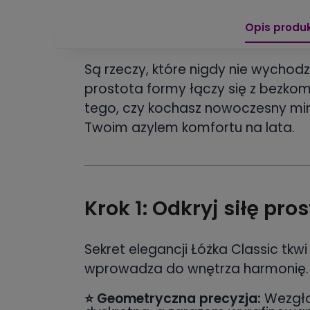
Opis produ
Są rzeczy, które nigdy nie wycho
prostota formy łączy się z bezkom
tego, czy kochasz nowoczesny mini
Twoim azylem komfortu na lata.
Krok 1: Odkryj siłę pro
Sekret elegancji Łóżka Classic tkw
wprowadza do wnętrza harmonię.
⭐
Geometryczna precyzja:
Wezgłow