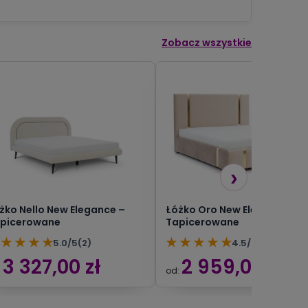
Zobacz wszystkie
›
żko Nello New Elegance –
Łóżko Oro New Elegance –
picerowane
Tapicerowane
★
★
★
★
★
★
★
★
★
5.0/5
(2)
4.5/5
(13)
3 327,00 zł
2 959,00 zł
:
od: