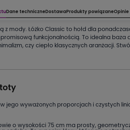
ktu
Dane techniczne
Dostawa
Produkty powiązane
Opinie
dzą z mody. Łóżko Classic to hołd dla ponadcz
promisową funkcjonalnością. To idealna baza dla
malizm, czy ciepło klasycznych aranżacji. Stwó
stoty
i w jego wyważonych proporcjach i czystych linia
ie o wysokości 75 cm ma prosty, geometryczny