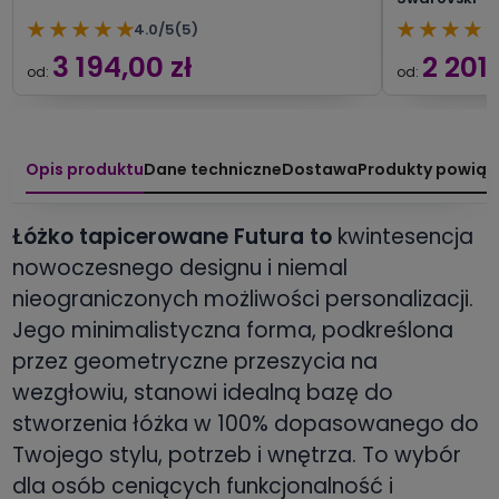
★
★
★
★
★
★
★
★
★
4.0/5
(5)
3 194,00 zł
2 201,
od:
od:
Opis produktu
Dane techniczne
Dostawa
Produkty powiąz
Łóżko tapicerowane Futura to
kwintesencja
nowoczesnego designu i niemal
nieograniczonych możliwości personalizacji.
Jego minimalistyczna forma, podkreślona
przez geometryczne przeszycia na
wezgłowiu, stanowi idealną bazę do
stworzenia łóżka w 100% dopasowanego do
Twojego stylu, potrzeb i wnętrza. To wybór
dla osób ceniących funkcjonalność i