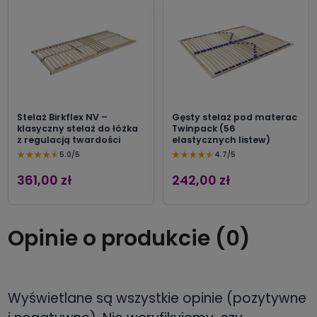
Stelaż Birkflex NV –
Gęsty stelaż pod materac
klasyczny stelaż do łóżka
Twinpack (56
z regulacją twardości
elastycznych listew)
★
★
★
★
★
★
★
★
★
★
5.0/5
4.7/5
361,00 zł
242,00 zł
Opinie o produkcie (0)
Wyświetlane są wszystkie opinie (pozytywne