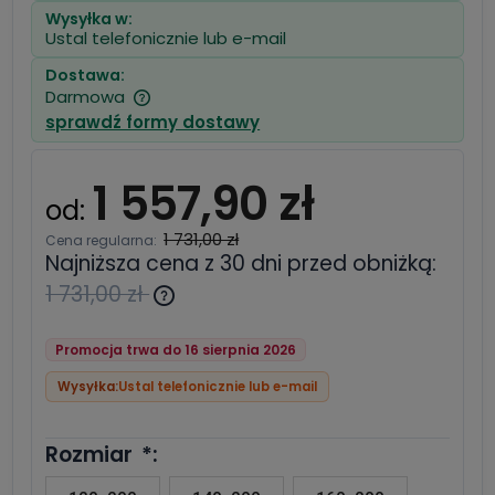
Wysyłka w:
Ustal telefonicznie lub e-mail
Dostawa:
Darmowa
Cena nie zawiera ewentualnych kosztów
sprawdź formy dostawy
płatności
1 557,90 zł
od:
1 731,00 zł
Cena regularna:
Najniższa cena z 30 dni przed obniżką:
1 731,00 zł
Jeżeli produkt jest sprzedawany
krócej niż 30 dni, wyświetlana jest
Promocja trwa do 16 sierpnia 2026
najniższa cena od momentu,
kiedy produkt pojawił się w
Wysyłka:
Ustal telefonicznie lub e-mail
sprzedaży.
Rozmiar
*
: