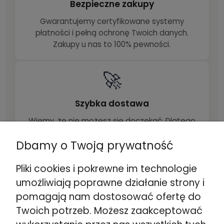
Bezpieczne zakupy
Gwarantujemy certyfikowane systemy
płatności i pełną ochronę Twoich danych.
Zakupy u nas to 100% pewności.
🚀
Szybka dostawa
Wiemy, że nie możesz się doczekać. Dlatego
zamówienia realizujemy błyskawicznie, a Twoje
Dbamy o Twoją prywatność
produkty dotrą bezpiecznie i na czas.
Pliki cookies i pokrewne im technologie
umożliwiają poprawne działanie strony i
pomagają nam dostosować ofertę do
Zobacz łóżka i materace
Twoich potrzeb. Możesz zaakceptować