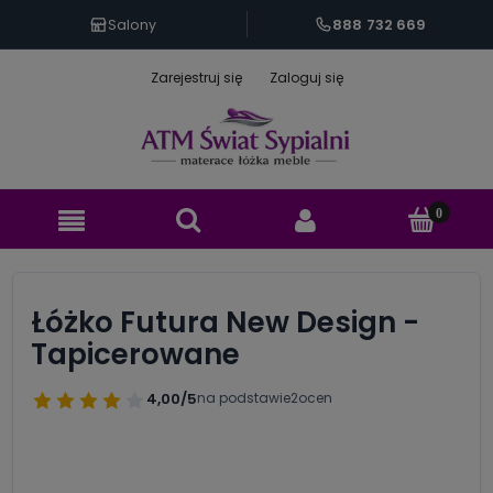
888 732 669
Salony
Zarejestruj się
Zaloguj się
Łóżko Futura New Design -
Tapicerowane
4,00/5
na podstawie
2
ocen