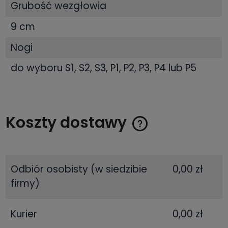
Grubość wezgłowia
9 cm
Nogi
do wyboru S1, S2, S3, P1, P2, P3, P4 lub P5
Koszty dostawy
Cena nie zawiera ewentualnych kosztów płatności
Odbiór osobisty
(w siedzibie
0,00 zł
firmy)
Kurier
0,00 zł