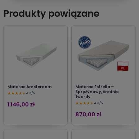
Produkty powiązane
Materac Amsterdam
Materac Estrella –
Sprężynowy, średnio
★
★
★
★
★
4.3/5
twardy
1 146,00 zł
★
★
★
★
★
4.3/5
870,00 zł