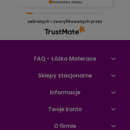
Komentarz sklepu
Dziękujemy, Panie Mariuszu, za opinię! Cieszymy
się, że docenił Pan szeroki wybór materacy,
zebranych i zweryfikowanych przez
dostępność produktów oraz szybkie działanie
naszego sklepu internetowego. To dla nas
ważne, aby zakupy materaca online były
wygodne, szybkie i przyjemne. Zapraszamy
ponownie!
FAQ - Łóżka Materace
Sklepy stacjonarne
Informacje
Twoje konto
O firmie