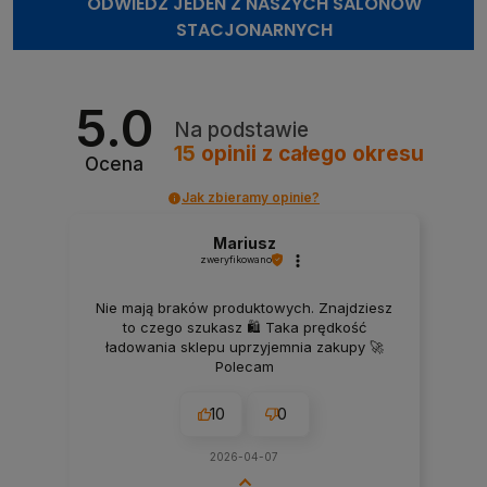
ODWIEDŹ JEDEN Z NASZYCH SALONÓW
STACJONARNYCH
5.0
Na podstawie
15
opinii
z całego okresu
Ocena
Jak zbieramy opinie?
Mariusz
zweryfikowano
Nie mają braków produktowych. Znajdziesz
to czego szukasz 🛍️ Taka prędkość
ładowania sklepu uprzyjemnia zakupy 🚀
Polecam
10
0
2026-04-07