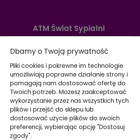
ATM Świat Sypialni
Warszawa ul. Radzymińska 338
☎️
+48 888 732 669
Dbamy o Twoją prywatność
Wskazówki dojazdu >>
Pliki cookies i pokrewne im technologie
Warszawa ul. Puławska 280
umożliwiają poprawne działanie strony i
☎️
+48 662 901 048
pomagają nam dostosować ofertę do
Wskazówki dojazdu >>
Twoich potrzeb. Możesz zaakceptować
Stojadła ul. Warszawska 79
wykorzystanie przez nas wszystkich tych
obok Mińsk Mazowiecki
plików i przejść do sklepu lub
☎️
+48 692 098 851
dostosować użycie plików do swoich
Wskazówki dojazdu >>
preferencji, wybierając opcję "Dostosuj
Kozerki ul. Generała G. Orlicz-Dreszera 29a
zgody".
obok Grodzisk Mazowiecki