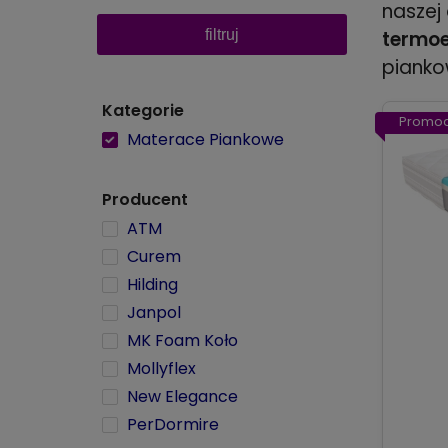
naszej
filtruj
termoe
pianko
Kategorie
Promoc
Materace Piankowe
Producent
ATM
Curem
Hilding
Janpol
MK Foam Koło
Mollyflex
New Elegance
PerDormire