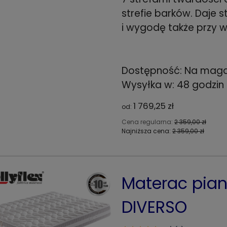
strefie barków. Daje 
i wygodę także przy w
Dostępność:
Na maga
Wysyłka w:
48 godzin
1 769,25 zł
od:
Cena regularna:
2 359,00 zł
Najniższa cena:
2 359,00 zł
Materac pian
DIVERSO