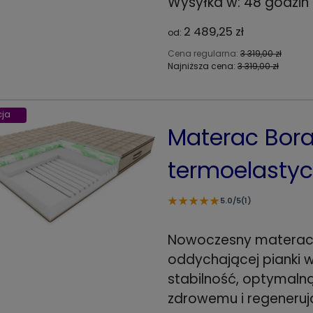
Wysyłka w:
48 godzin
2 489,25 zł
od:
Cena regularna:
3 319,00 zł
Najniższa cena:
3 319,00 zł
ja
Materac Bora 
termoelasty
★
★
★
★
★
5.0/5
(1)
Nowoczesny materac 
oddychającej pianki 
stabilność, optymaln
zdrowemu i regeneru