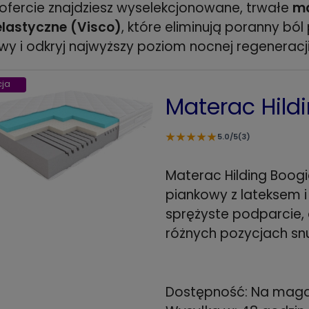
 ofercie znajdziesz wyselekcjonowane, trwałe
ma
lastyczne (Visco)
, które eliminują poranny b
wy i odkryj najwyższy poziom nocnej regeneracji
ja
Materac Hild
★
★
★
★
★
5.0/5
(3)
Materac Hilding Boo
piankowy z lateksem i
sprężyste podparcie,
różnych pozycjach sn
Dostępność:
Na maga