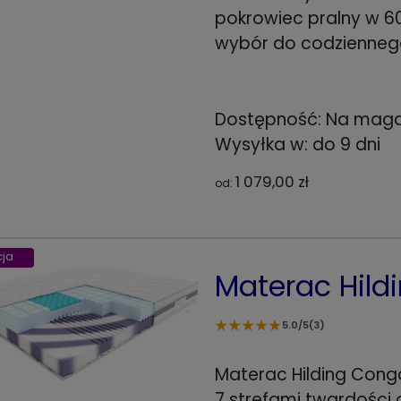
pokrowiec pralny w 60
wybór do codziennego
Dostępność:
Na maga
Wysyłka w:
do 9 dni
1 079,00 zł
od:
ja
Materac Hild
★
★
★
★
★
5.0/5
(3)
Materac Hilding Con
7 strefami twardości 