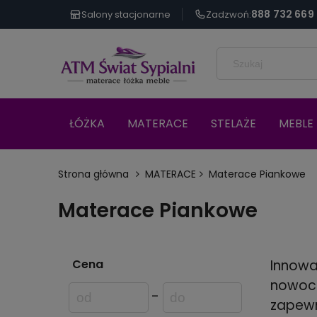
888 732 669
Salony stacjonarne
Zadzwoń:
ŁÓŻKA
MATERACE
STELAŻE
MEBLE 
Strona główna
MATERACE
Materace Piankowe
Materace Piankowe
Cena
Innow
nowoc
-
zapewn