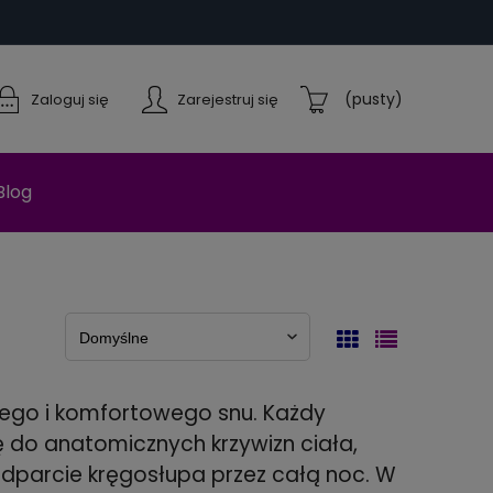
(pusty)
Zaloguj się
Zarejestruj się
Blog
ego i komfortowego snu. Każdy
 do anatomicznych krzywizn ciała,
dparcie kręgosłupa przez całą noc. W