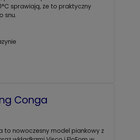
°C sprawiają, że to praktyczny
 snu.
zynie
ing Conga
ga to nowoczesny model piankowy z
oraz wkładkami Visco i FloFom w