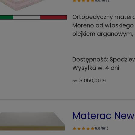
★
★
★
★
★
5.0/5
(2)
Ortopedyczny matera
Moreno od włoskiego 
olejkiem arganowym, k
Dostępność:
Spodzie
Wysyłka w:
4 dni
3 050,00 zł
od:
Materac Ne
★
★
★
★
★
5.0/5
(1)