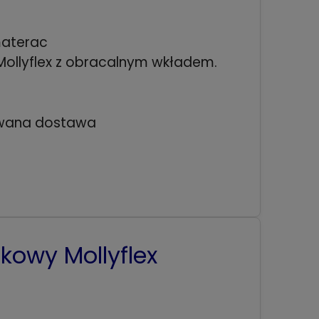
materac
Mollyflex z obracalnym wkładem.
wana dostawa
kowy Mollyflex