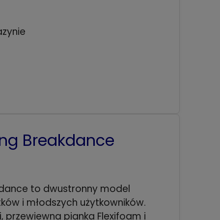
zynie
ing Breakdance
kdance to dwustronny model
tków i młodszych użytkowników.
, przewiewna pianka Flexifoam i