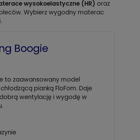
terace wysokoelastyczne (HR)
oraz
ól pleców. Wybierz wygodny materac
.
ing Boogie
gie to zaawansowany model
 chłodzącą pianką FloFom. Daje
 dobrą wentylację i wygodę w
u.
zynie