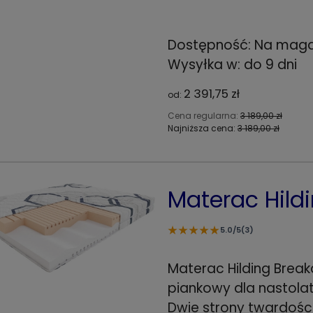
Dostępność:
Na maga
Wysyłka w:
do 9 dni
2 391,75 zł
od:
Cena regularna:
3 189,00 zł
Najniższa cena:
3 189,00 zł
Materac Hild
★
★
★
★
★
5.0/5
(3)
Materac Hilding Brea
piankowy dla nastola
Dwie strony twardości