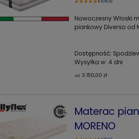
★
★
★
★
★
5.0/5
(3)
Nowoczesny Włoski 
piankowy Diverso od 
Dostępność:
Spodzie
Wysyłka w:
4 dni
3 150,00 zł
od:
Materac pian
MORENO