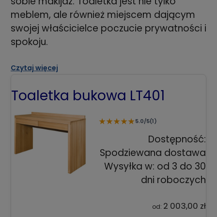
sobie makijaż. Toaletka jest nie tylko
meblem, ale również miejscem dającym
swojej właścicielce poczucie prywatności i
spokoju.
Czytaj więcej
Toaletka bukowa LT401
★
★
★
★
★
5.0/5
(1)
Dostępność:
Spodziewana dostawa
Wysyłka w:
od 3 do 30
dni roboczych
2 003,00 zł
od: