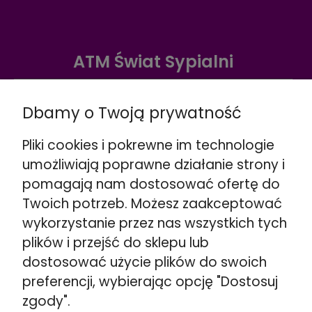
ATM Świat Sypialni
Warszawa ul. Radzymińska 338
☎️
+48 888 732 669
Dbamy o Twoją prywatność
Wskazówki dojazdu >>
Pliki cookies i pokrewne im technologie
Warszawa ul. Puławska 280
umożliwiają poprawne działanie strony i
☎️
+48 662 901 048
pomagają nam dostosować ofertę do
Wskazówki dojazdu >>
Twoich potrzeb. Możesz zaakceptować
Stojadła ul. Warszawska 79
wykorzystanie przez nas wszystkich tych
obok Mińsk Mazowiecki
plików i przejść do sklepu lub
☎️
+48 692 098 851
dostosować użycie plików do swoich
Wskazówki dojazdu >>
preferencji, wybierając opcję "Dostosuj
Kozerki ul. Generała G. Orlicz-Dreszera 29a
zgody".
obok Grodzisk Mazowiecki