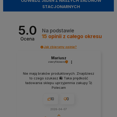
ODWIEDŹ JEDEN Z NASZYCH SALONÓW
STACJONARNYCH
5.0
Na podstawie
15
opinii
z całego okresu
Ocena
Jak zbieramy opinie?
Mariusz
zweryfikowano
Nie mają braków produktowych. Znajdziesz
to czego szukasz 🛍️ Taka prędkość
ładowania sklepu uprzyjemnia zakupy 🚀
Polecam
10
0
2026-04-07