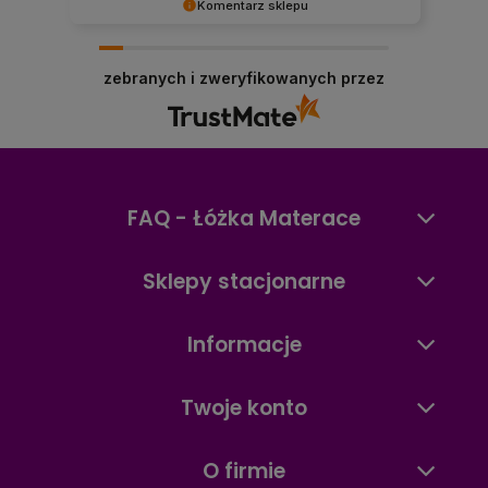
Komentarz sklepu
Dziękujemy, Panie Mariuszu, za opinię! Cieszymy
się, że docenił Pan szeroki wybór materacy,
zebranych i zweryfikowanych przez
dostępność produktów oraz szybkie działanie
naszego sklepu internetowego. To dla nas
ważne, aby zakupy materaca online były
wygodne, szybkie i przyjemne. Zapraszamy
ponownie!
FAQ - Łóżka Materace
Sklepy stacjonarne
Informacje
Twoje konto
O firmie