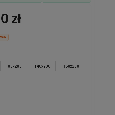
kosztów płatności
0 zł
zych
100x200
140x200
160x200