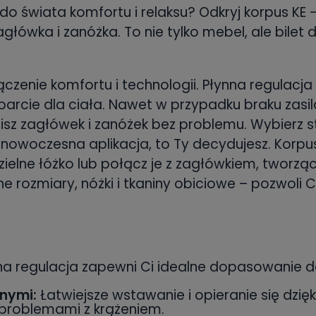
ę do świata komfortu i relaksu? Odkryj korpus KE
główka i zanóżka. To nie tylko mebel, ale bilet d
łączenie komfortu i technologii. Płynna regulacj
arcie dla ciała. Nawet w przypadku braku zasi
sz zagłówek i zanóżek bez problemu. Wybierz s
nowoczesna aplikacja, to Ty decydujesz. Korpus 
elne łóżko lub połącz je z zagłówkiem, tworzą
ne rozmiary, nóżki i tkaniny obiciowe – pozwoli
na regulacja zapewni Ci idealne dopasowanie do
nymi:
Łatwiejsze wstawanie i opieranie się dzięk
problemami z krążeniem.