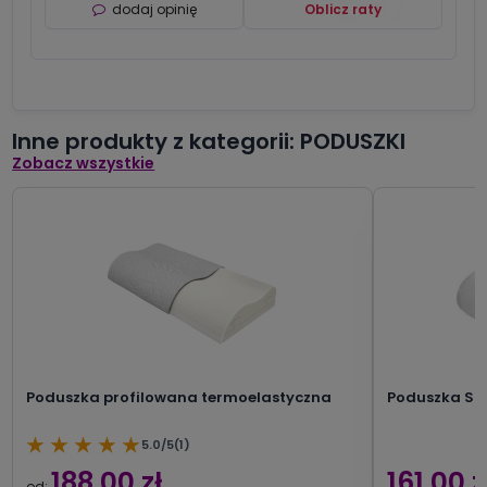
dodaj opinię
Oblicz raty
Inne produkty z kategorii: PODUSZKI
Zobacz wszystkie
Poduszka profilowana termoelastyczna
Poduszka S
★
★
★
★
★
5.0/5
(1)
188,00 zł
161,00 z
od: