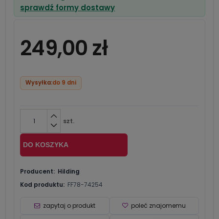
Cena nie zawiera ewentualnych kosztów
sprawdź formy dostawy
płatności
249,00 zł
Wysyłka:
do 9 dni
szt.
DO KOSZYKA
Producent:
Hilding
Kod produktu:
FF78-74254
zapytaj o produkt
poleć znajomemu