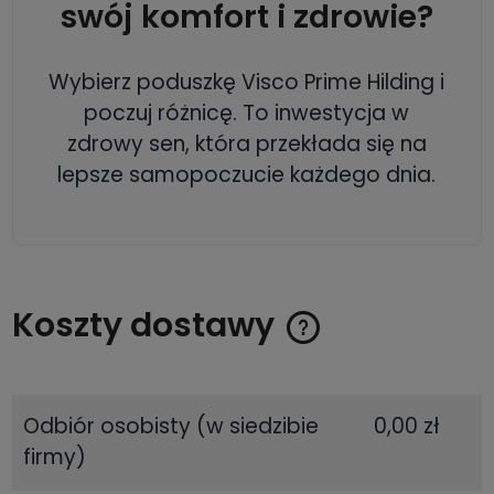
swój komfort i zdrowie?
Wybierz poduszkę Visco Prime Hilding i
poczuj różnicę. To inwestycja w
zdrowy sen, która przekłada się na
lepsze samopoczucie każdego dnia.
Koszty dostawy
Cena nie zawiera ewentualnych kosztów płatności
Odbiór osobisty
(w siedzibie
0,00 zł
firmy)