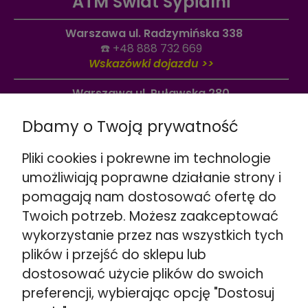
ATM Świat Sypialni
Warszawa ul. Radzymińska 338
☎️
+48 888 732 669
Wskazówki dojazdu >>
Warszawa ul. Puławska 280
☎️
+48 662 901 048
Dbamy o Twoją prywatność
Wskazówki dojazdu >>
Stojadła ul. Warszawska 79
Pliki cookies i pokrewne im technologie
obok Mińsk Mazowiecki
umożliwiają poprawne działanie strony i
☎️
+48 692 098 851
pomagają nam dostosować ofertę do
Wskazówki dojazdu >>
Twoich potrzeb. Możesz zaakceptować
Kozerki ul. Generała G. Orlicz-Dreszera 29a
wykorzystanie przez nas wszystkich tych
obok Grodzisk Mazowiecki
plików i przejść do sklepu lub
☎️
+48 534 446 858
dostosować użycie plików do swoich
Wskazówki dojazdu >>
preferencji, wybierając opcję "Dostosuj
Siedlce ul. Łukowska 80