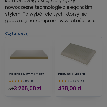
komfortowego snu, który łączy
nowoczesne technologie z eleganckim
stylem. To wybór dla tych, którzy nie
godzą się na kompromisy w jakości snu.
Czytaj więcej
Materac New Memory
Poduszka Moore
★
★
★
★
★
★
★
★
★
★
5.0/5
(1)
4.0/5
(4)
3 258,00 zł
478,00 zł
od: