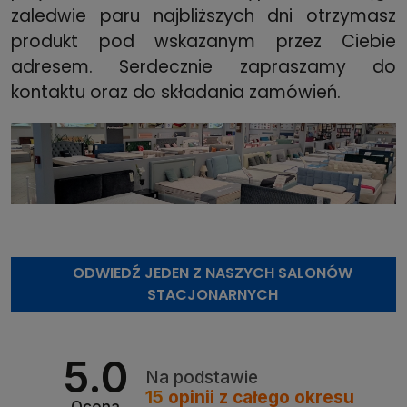
zaledwie paru najbliższych dni otrzymasz
produkt pod wskazanym przez Ciebie
adresem. Serdecznie zapraszamy do
kontaktu oraz do składania zamówień.
ODWIEDŹ JEDEN Z NASZYCH SALONÓW
STACJONARNYCH
5.0
Na podstawie
15
opinii
z całego okresu
Ocena