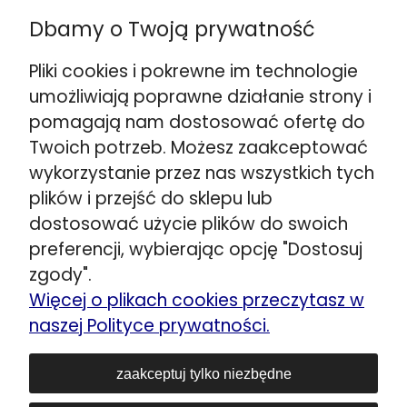
☎️
+48 888 732 669
Dbamy o Twoją prywatność
Wskazówki dojazdu >>
Warszawa ul. Puławska 280
Pliki cookies i pokrewne im technologie
☎️
+48 662 901 048
umożliwiają poprawne działanie strony i
Wskazówki dojazdu >>
pomagają nam dostosować ofertę do
Stojadła ul. Warszawska 79
Twoich potrzeb. Możesz zaakceptować
obok Mińsk Mazowiecki
wykorzystanie przez nas wszystkich tych
☎️
+48 692 098 851
plików i przejść do sklepu lub
Wskazówki dojazdu >>
dostosować użycie plików do swoich
Kozerki ul. Generała G. Orlicz-Dreszera 29a
preferencji, wybierając opcję "Dostosuj
obok Grodzisk Mazowiecki
zgody".
☎️
+48 534 446 858
Więcej o plikach cookies przeczytasz w
Wskazówki dojazdu >>
naszej Polityce prywatności.
Siedlce ul. Łukowska 80
☎️
+48 606 903 083
zaakceptuj tylko niezbędne
E-mail:
sklep@lozka-materace.pl