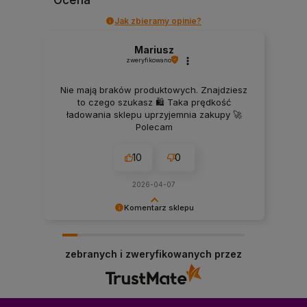
Jak zbieramy opinie?
Mariusz
zweryfikowano
Nie mają braków produktowych. Znajdziesz
to czego szukasz 🛍️ Taka prędkość
ładowania sklepu uprzyjemnia zakupy 🚀
Polecam
10
0
2026-04-07
Komentarz sklepu
Dziękujemy, Panie Mariuszu, za opinię! Cieszymy
się, że docenił Pan szeroki wybór materacy,
zebranych i zweryfikowanych przez
dostępność produktów oraz szybkie działanie
naszego sklepu internetowego. To dla nas
ważne, aby zakupy materaca online były
wygodne, szybkie i przyjemne. Zapraszamy
ponownie!