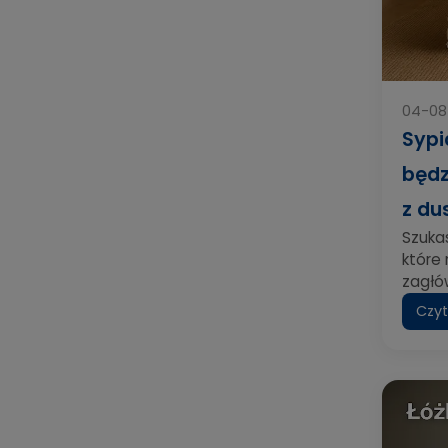
04-08
Sypi
będz
z du
Szukas
które
zagłów
Czyt