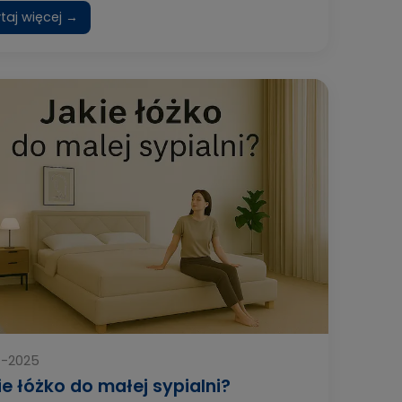
taj więcej →
4-2025
ie łóżko do małej sypialni?