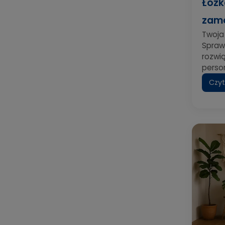
Łóżk
zamó
Twoja
Spraw
rozwi
person
Czyt