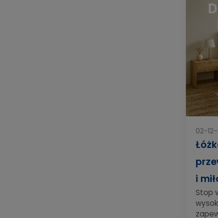
02-12
Łóżk
prze
i mi
Stop 
wysok
zapew