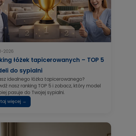
3-2026
king łóżek tapicerowanych – TOP 5
eli do sypialni
asz idealnego łóżka tapicerowanego?
dź nasz ranking TOP 5 i zobacz, który model
piej pasuje do Twojej sypialni.
taj więcej →