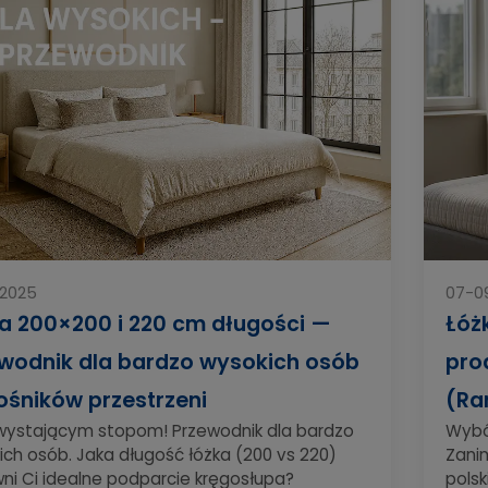
-2025
07-0
a 200×200 i 220 cm długości —
Łóż
wodnik dla bardzo wysokich osób
pro
łośników przestrzeni
(Ra
wystającym stopom! Przewodnik dla bardzo
Wybó
ich osób. Jaka długość łóżka (200 vs 220)
Zanim
ni Ci idealne podparcie kręgosłupa?
polsk