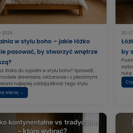
-2025
30-0
alnia w stylu boho – jakie łóżko
Łóż
ie pasować, by stworzyć wnętrze
by 
Pozna
szą?
wybr
z łóżka do sypialni w stylu boho? Sprawdź,
nutę 
 modele drewniane, rattanowe i z plecionymi
Czy
kami najlepiej oddają klimat tego stylu.
aj więcej →