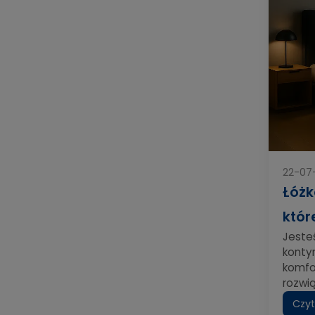
22-07
Łóżk
któr
Jeste
konty
komfor
rozwi
Czyt