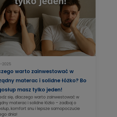
5-2025
czego warto zainwestować w
ządny materac i solidne łóżko? Bo
gosłup masz tylko jeden!
edz się, dlaczego warto zainwestować w
dny materac i solidne łóżko – zadbaj o
osłup, komfort snu i lepsze samopoczucie
ego dnia!