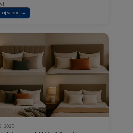
y!
taj więcej →
8-2025