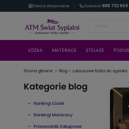
888 732 669
Salony stacjonarne
Zadzwoń:
ŁÓŻKA
MATERACE
STELAŻE
PODUS
Strona główna
Blog
Luksusowe łóżka do sypialni
Kategorie blog
Rankingi Łóżek
Rankingi Materacy
Przewodniki Zakupowe