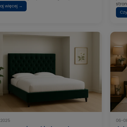
stron
aj więcej →
Czy
-2025
06-0