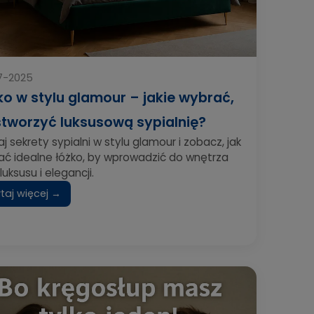
7-2025
ko w stylu glamour – jakie wybrać,
stworzyć luksusową sypialnię?
j sekrety sypialni w stylu glamour i zobacz, jak
ać idealne łóżko, by wprowadzić do wnętrza
luksusu i elegancji.
taj więcej →