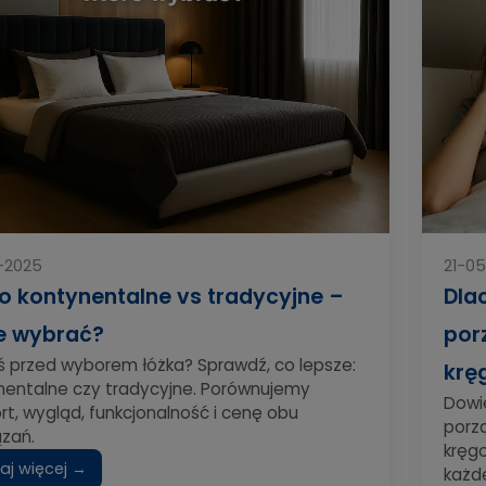
-2025
21-0
o kontynentalne vs tradycyjne –
Dla
e wybrać?
por
ś przed wyborem łóżka? Sprawdź, co lepsze:
krę
nentalne czy tradycyjne. Porównujemy
Dowi
t, wygląd, funkcjonalność i cenę obu
porzą
ązań.
kręg
aj więcej →
każd