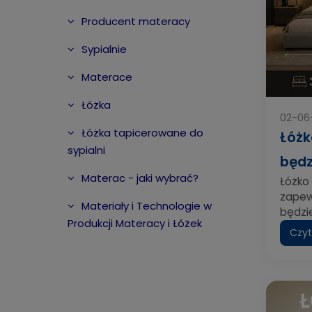
Producent materacy
Sypialnie
Materace
Łóżka
02-06
Łóżka tapicerowane do
Łóżk
sypialni
będz
Materac - jaki wybrać?
Łóżko 
zapewn
Materiały i Technologie w
będzi
Produkcji Materacy i Łóżek
Czyt