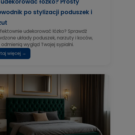
 udekorować łóżko? Prosty
ewodnik po stylizacji poduszek i
zut
efektownie udekorować łóżko? Sprawdź
wdzone układy poduszek, narzuty i koców,
 odmienią wygląd Twojej sypialni.
taj więcej →