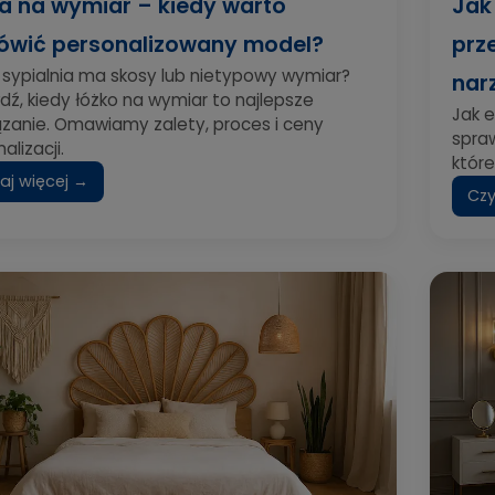
a na wymiar – kiedy warto
Jak
wić personalizowany model?
prz
 sypialnia ma skosy lub nietypowy wymiar?
nar
dź, kiedy łóżko na wymiar to najlepsze
Jak 
ązanie. Omawiamy zalety, proces i ceny
spra
alizacji.
które
aj więcej →
Czy