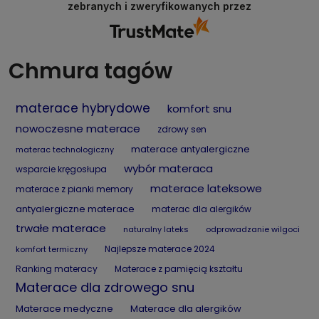
zebranych i zweryfikowanych przez
dostępność produktów oraz szybkie działanie
naszego sklepu internetowego. To dla nas
ważne, aby zakupy materaca online były
wygodne, szybkie i przyjemne. Zapraszamy
ponownie!
Chmura tagów
materace hybrydowe
komfort snu
nowoczesne materace
zdrowy sen
materace antyalergiczne
materac technologiczny
wybór materaca
wsparcie kręgosłupa
materace lateksowe
materace z pianki memory
antyalergiczne materace
materac dla alergików
trwałe materace
naturalny lateks
odprowadzanie wilgoci
Najlepsze materace 2024
komfort termiczny
Ranking materacy
Materace z pamięcią kształtu
Materace dla zdrowego snu
Materace medyczne
Materace dla alergików