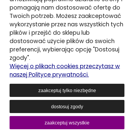
☎️
+48 662 901 048
pomagają nam dostosować ofertę do
Wskazówki dojazdu >>
Twoich potrzeb. Możesz zaakceptować
Stojadła ul. Warszawska 79
wykorzystanie przez nas wszystkich tych
obok Mińsk Mazowiecki
plików i przejść do sklepu lub
☎️
+48 692 098 851
dostosować użycie plików do swoich
Wskazówki dojazdu >>
preferencji, wybierając opcję "Dostosuj
Kozerki ul. Generała G. Orlicz-Dreszera 29a
zgody".
obok Grodzisk Mazowiecki
Więcej o plikach cookies przeczytasz w
☎️
+48 534 446 858
naszej Polityce prywatności.
Wskazówki dojazdu >>
Siedlce ul. Łukowska 80
zaakceptuj tylko niezbędne
☎️
+48 606 903 083
dostosuj zgody
E-mail:
sklep@lozka-materace.pl
NIP: 1180739829
REGON: 016752510
zaakceptuj wszystkie