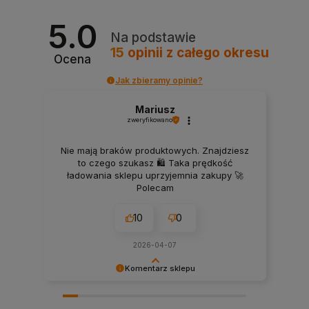
5.0
Na podstawie
15
opinii
z całego okresu
Ocena
Jak zbieramy opinie?
Mariusz
zweryfikowano
Nie mają braków produktowych. Znajdziesz
to czego szukasz 🛍️ Taka prędkość
ładowania sklepu uprzyjemnia zakupy 🚀
Polecam
10
0
2026-04-07
Komentarz sklepu
Dziękujemy, Panie Mariuszu, za opinię! Cieszymy
się, że docenił Pan szeroki wybór materacy,