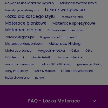
Nowoczesne łóżka do sypialni
Minimalistyczne łóżka
Łóżka z wezgłowiem
Inwestycja w zdrowy sen
Łóżka dla każdego stylu
Promocje na łóżka
Materace piankowe
Materace sprężynowe
Materace dla par
Porównanie materaców
Zdrowie kręgosłupa
Długowieczność materaców
Materace Hilding
Materace kieszeniowe
wygodne łóżka
Materace Janpol
łóżka
łóżko
ustawienie łóżka
twarde materace
łóżko feng shui
materace z kokosem
gwarancja Hilding
materac 160x200 Hilding
Łóżka kontynentalne
ceny materacy
Łóżka Metalowe
łóżka drewniane
panele
FAQ - Łóżka Materace