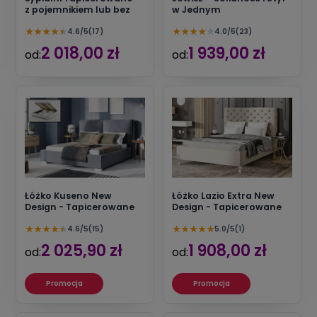
z pojemnikiem lub bez
w Jednym
★
★
★
★
★
★
★
★
★
★
4.6/5
(17)
4.0/5
(23)
2 018,00 zł
1 939,00 zł
od:
od:
Łóżko Kuseno New
Łóżko Lazio Extra New
Design - Tapicerowane
Design - Tapicerowane
★
★
★
★
★
★
★
★
★
★
4.6/5
(15)
5.0/5
(1)
2 025,90 zł
1 908,00 zł
od:
od:
Promocja
Promocja