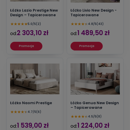
Łóżko Lazio Prestige New
Łóżko Livio New Design -
Design – Tapicerowane
Tapicerowane
★
★
★
★
★
★
★
★
★
★
5.0/5
(2)
4.8/5
(43)
2 303,10 zł
1 489,50 zł
od:
od:
Promocja
Promocja
Łóżko Naomi Prestige
Łóżko Genua New Design
– Tapicerowane
★
★
★
★
★
4.7/5
(6)
★
★
★
★
★
4.5/5
(8)
1 539,00 zł
1 224,00 zł
od:
od: