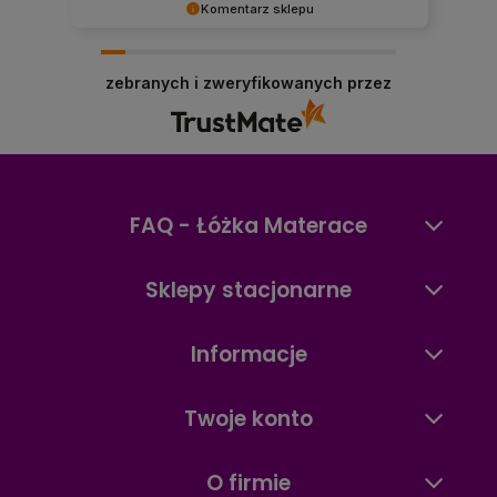
Komentarz sklepu
Dziękujemy, Panie Mariuszu, za opinię! Cieszymy
się, że docenił Pan szeroki wybór materacy,
zebranych i zweryfikowanych przez
dostępność produktów oraz szybkie działanie
naszego sklepu internetowego. To dla nas
ważne, aby zakupy materaca online były
wygodne, szybkie i przyjemne. Zapraszamy
ponownie!
FAQ - Łóżka Materace
Sklepy stacjonarne
Informacje
Twoje konto
O firmie