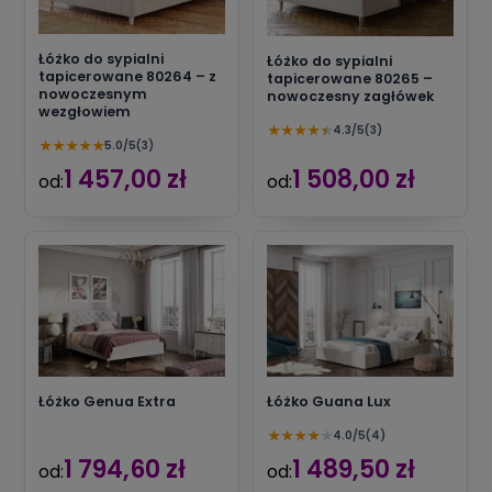
Łóżko do sypialni
Łóżko do sypialni
tapicerowane 80264 – z
tapicerowane 80265 –
nowoczesnym
nowoczesny zagłówek
wezgłowiem
★
★
★
★
★
4.3/5
(3)
★
★
★
★
★
5.0/5
(3)
1 457,00 zł
1 508,00 zł
od:
od:
Łóżko Genua Extra
Łóżko Guana Lux
★
★
★
★
★
4.0/5
(4)
1 794,60 zł
1 489,50 zł
od:
od: