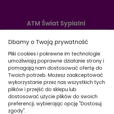
ATM Świat Sypialni
Warszawa ul. Radzymińska 338
☎️
+48 888 732 669
Dbamy o Twoją prywatność
Wskazówki dojazdu >>
Pliki cookies i pokrewne im technologie
Warszawa ul. Puławska 280
umożliwiają poprawne działanie strony i
☎️
+48 662 901 048
pomagają nam dostosować ofertę do
Wskazówki dojazdu >>
Twoich potrzeb. Możesz zaakceptować
Stojadła ul. Warszawska 79
wykorzystanie przez nas wszystkich tych
obok Mińsk Mazowiecki
plików i przejść do sklepu lub
☎️
+48 692 098 851
dostosować użycie plików do swoich
Wskazówki dojazdu >>
preferencji, wybierając opcję "Dostosuj
Kozerki ul. Generała G. Orlicz-Dreszera 29a
zgody".
obok Grodzisk Mazowiecki