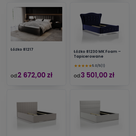
Łóżko 81217
Łóżko 81230 MK Foam –
Tapicerowane
★
★
★
★
★
5.0/5
(1)
2 672,00 zł
3 501,00 zł
od:
od: