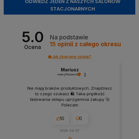
ODWIEDŹ JEDEN Z NASZYCH SALONÓW
STACJONARNYCH
5.0
Na podstawie
15
opinii
z całego okresu
Ocena
Jak zbieramy opinie?
Mariusz
zweryfikowano
Nie mają braków produktowych. Znajdziesz
to czego szukasz 🛍️ Taka prędkość
ładowania sklepu uprzyjemnia zakupy 🚀
Polecam
10
0
2026-04-07