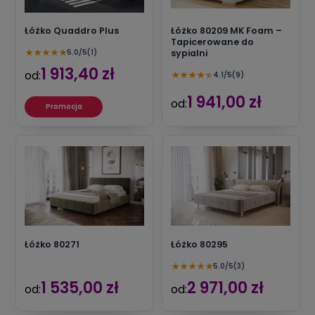
Łóżko Quaddro Plus
Łóżko 80209 MK Foam –
Tapicerowane do
★
★
★
★
★
5.0/5
(1)
sypialni
1 913,40 zł
od:
★
★
★
★
★
4.1/5
(9)
1 941,00 zł
od:
Promocja
Łóżko 80271
Łóżko 80295
★
★
★
★
★
5.0/5
(3)
1 535,00 zł
2 971,00 zł
od:
od: