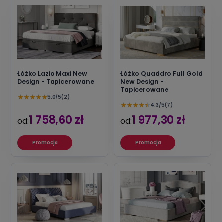
Łóżko Lazio Maxi New
Łóżko Quaddro Full Gold
Design - Tapicerowane
New Design -
Tapicerowane
★
★
★
★
★
5.0/5
(2)
★
★
★
★
★
4.3/5
(7)
1 758,60 zł
1 977,30 zł
od:
od:
Promocja
Promocja