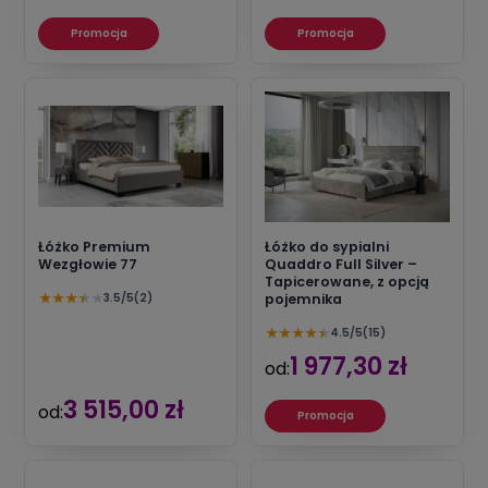
Promocja
Promocja
Łóżko Premium
Łóżko do sypialni
Wezgłowie 77
Quaddro Full Silver –
Tapicerowane, z opcją
★
★
★
★
★
3.5/5
(2)
pojemnika
★
★
★
★
★
4.5/5
(15)
1 977,30 zł
od:
3 515,00 zł
od:
Promocja