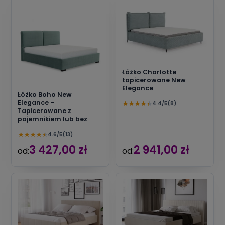
Łóżko Charlotte
tapicerowane New
Elegance
Łóżko Boho New
Elegance –
★
★
★
★
★
4.4/5
(8)
Tapicerowane z
pojemnikiem lub bez
★
★
★
★
★
4.6/5
(13)
3 427,00 zł
2 941,00 zł
od:
od: