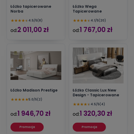
Łóżko tapicerowane
Łóżko Wega
Norba
Tapicerowane
★
★
★
★
★
★
★
★
★
★
4.5/5
(8)
4.1/5
(20)
2 011,00 zł
1 767,00 zł
od:
od:
Łóżko Madison Prestige
Łóżko Classic Lux New
Design - Tapicerowane
★
★
★
★
★
5.0/5
(2)
★
★
★
★
★
4.5/5
(4)
1 946,70 zł
1 320,30 zł
od:
od:
Promocja
Promocja