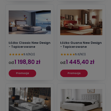
Łóżko Classic New Design
Łóżko Guana New Design
- Tapicerowane
- Tapicerowane
★
★
★
★
★
★
★
★
★
★
5.0/5
(2)
5.0/5
(1)
1 198,80 zł
1 445,40 zł
od:
od:
Promocja
Promocja