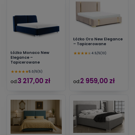
Łóżko Oro New Elegance
– Tapicerowane
Łóżko Monaco New
★
★
★
★
★
4.5/5
(13)
Elegance –
Tapicerowane
★
★
★
★
★
5.0/5
(5)
3 217,00 zł
2 959,00 zł
od:
od: