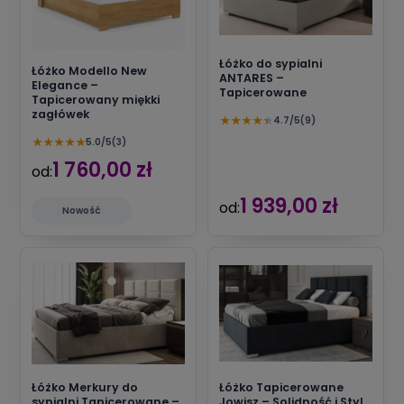
Łóżko do sypialni
Łóżko Modello New
ANTARES –
Elegance –
Tapicerowane
Tapicerowany miękki
zagłówek
★
★
★
★
★
4.7/5
(9)
★
★
★
★
★
5.0/5
(3)
1 760,00 zł
od:
1 939,00 zł
od:
Nowość
Łóżko Merkury do
Łóżko Tapicerowane
sypialni Tapicerowane –
Jowisz – Solidność i Styl