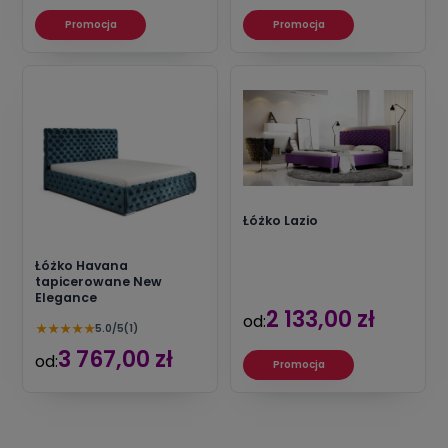
Promocja
Promocja
Łóżko Lazio
Łóżko Havana
tapicerowane New
Elegance
2 133,00 zł
od:
★
★
★
★
★
5.0/5
(1)
3 767,00 zł
od:
Promocja