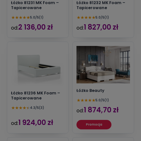
Łóżko 81231 MK Foam –
Łóżko 81232 MK Foam –
Tapicerowane
Tapicerowane
★
★
★
★
★
★
★
★
★
★
5.0/5
(1)
5.0/5
(1)
2 136,00 zł
1 827,00 zł
od:
od:
Łóżko Beauty
Łóżko 81236 MK Foam –
Tapicerowane
★
★
★
★
★
5.0/5
(1)
★
★
★
★
★
1 874,70 zł
4.3/5
(3)
od:
1 924,00 zł
od:
Promocja