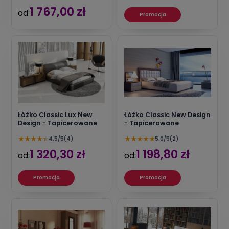
1 767,00 zł
od:
Promocja
Łóżko Classic Lux New
Łóżko Classic New Design
Design - Tapicerowane
- Tapicerowane
★
★
★
★
★
★
★
★
★
★
4.5/5
(4)
5.0/5
(2)
1 320,30 zł
1 198,80 zł
od:
od:
Promocja
Promocja