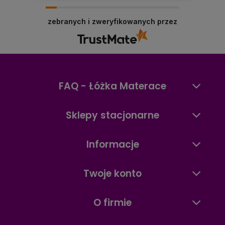
Dziękujemy, Panie Mariuszu, za opinię! Cieszymy
się, że docenił Pan szeroki wybór materacy,
zebranych i zweryfikowanych przez
dostępność produktów oraz szybkie działanie
naszego sklepu internetowego. To dla nas
ważne, aby zakupy materaca online były
wygodne, szybkie i przyjemne. Zapraszamy
ponownie!
FAQ - Łóżka Materace
Sklepy stacjonarne
Informacje
Twoje konto
O firmie