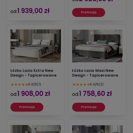
1 939,00 zł
od:
Promocja
Łóżko Lazio Extra New
Łóżko Lazio Maxi New
Design - Tapicerowane
Design - Tapicerowane
★
★
★
★
★
★
★
★
★
★
5.0/5
(1)
5.0/5
(2)
1 908,00 zł
1 758,60 zł
od:
od:
Promocja
Promocja