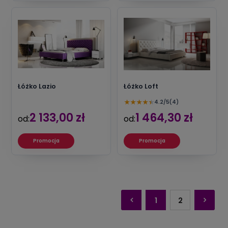
Łóżko Lazio
Łóżko Loft
★
★
★
★
★
4.2/5
(4)
2 133,00 zł
1 464,30 zł
od:
od:
Promocja
Promocja
1
2