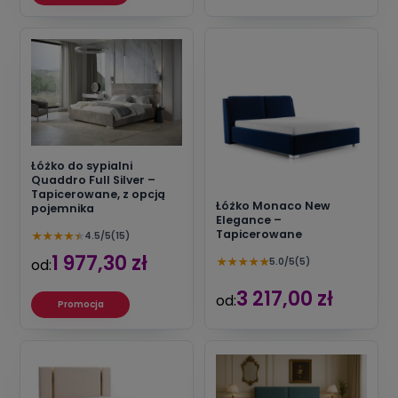
Łóżko do sypialni
Quaddro Full Silver –
Tapicerowane, z opcją
Łóżko Monaco New
pojemnika
Elegance –
Tapicerowane
★
★
★
★
★
4.5/5
(15)
1 977,30 zł
★
★
★
★
★
5.0/5
(5)
od:
3 217,00 zł
od:
Promocja