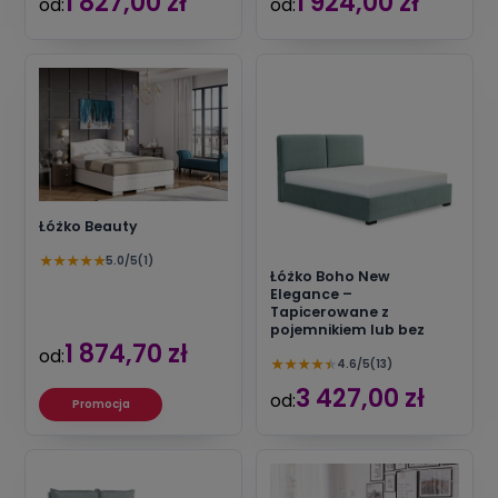
1 827,00 zł
1 924,00 zł
od:
od:
Łóżko Beauty
★
★
★
★
★
5.0/5
(1)
Łóżko Boho New
Elegance –
Tapicerowane z
pojemnikiem lub bez
1 874,70 zł
od:
★
★
★
★
★
4.6/5
(13)
3 427,00 zł
od:
Promocja