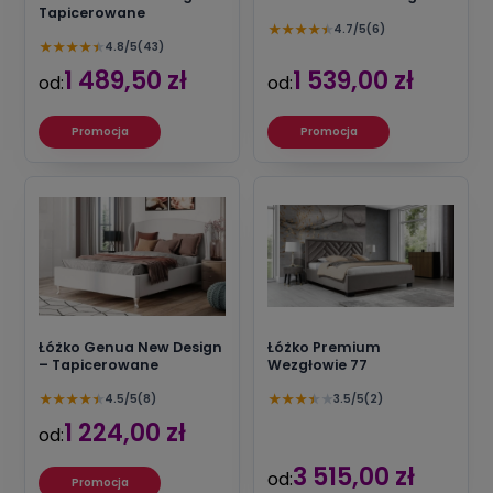
Tapicerowane
★
★
★
★
★
4.7/5
(6)
★
★
★
★
★
4.8/5
(43)
1 489,50 zł
1 539,00 zł
od:
od:
Promocja
Promocja
Łóżko Genua New Design
Łóżko Premium
– Tapicerowane
Wezgłowie 77
★
★
★
★
★
★
★
★
★
★
4.5/5
(8)
3.5/5
(2)
1 224,00 zł
od:
3 515,00 zł
od:
Promocja