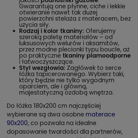
jakości
podnośniki gazowe
.
Gwarantują one płynne, ciche i lekkie
otwieranie nawet tak dużej
powierzchni stelaża z materacem, bez
użycia siły.
Rodzaj i kolor tkaniny:
Oferujemy
szeroką paletę materiałów – od
luksusowych welurów i aksamitów,
przez modne plecionki typu boucle, aż
po praktyczne
tkaniny plamoodporne
i łatwoczyszczące.
Styl wezgłowia:
Zagłówek to serce
łóżka tapicerowanego. Wybierz taki,
który będzie nie tylko wygodnym
oparciem, ale i główną,
majestatyczną ozdobą wnętrza.
Do łóżka 180x200 cm najczęściej
wybierane są dwa osobne
materace
90x200
, co pozwala na idealne
dopasowanie twardości dla partnerów,