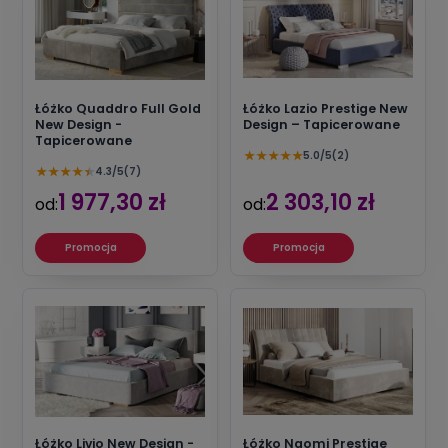
Łóżko Quaddro Full Gold
Łóżko Lazio Prestige New
New Design -
Design – Tapicerowane
Tapicerowane
★
★
★
★
★
5.0/5
(2)
★
★
★
★
★
4.3/5
(7)
1 977,30 zł
2 303,10 zł
od:
od:
Promocja
Promocja
Łóżko Livio New Design -
Łóżko Naomi Prestige