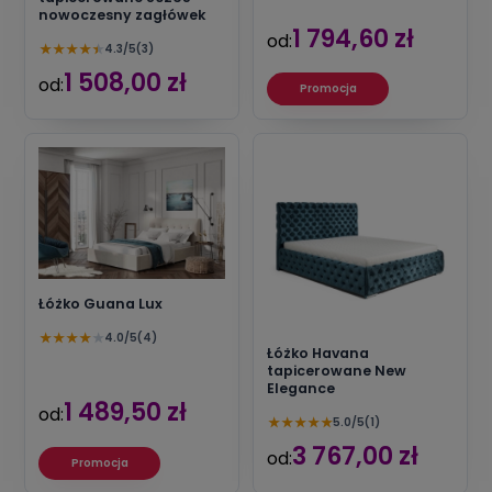
nowoczesny zagłówek
1 794,60 zł
od:
★
★
★
★
★
4.3/5
(3)
1 508,00 zł
od:
Promocja
Łóżko Guana Lux
★
★
★
★
★
4.0/5
(4)
Łóżko Havana
tapicerowane New
Elegance
1 489,50 zł
od:
★
★
★
★
★
5.0/5
(1)
3 767,00 zł
od:
Promocja