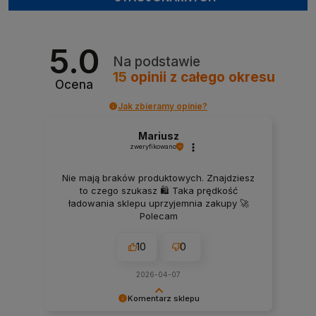
5.0
Na podstawie
15
opinii
z całego okresu
Ocena
Jak zbieramy opinie?
Mariusz
zweryfikowano
Nie mają braków produktowych. Znajdziesz
to czego szukasz 🛍️ Taka prędkość
ładowania sklepu uprzyjemnia zakupy 🚀
Polecam
10
0
2026-04-07
Komentarz sklepu