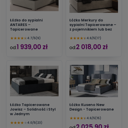
Łóżko do sypialni
Łóżko Merkury do
ANTARES –
sypialni Tapicerowane –
Tapicerowane
z pojemnikiem lub bez
★
★
★
★
★
★
★
★
★
★
4.7/5
(9)
4.6/5
(17)
1 939,00 zł
2 018,00 zł
od:
od:
Łóżko Tapicerowane
Łóżko Kuseno New
Jowisz – Solidność i Styl
Design - Tapicerowane
w Jednym
★
★
★
★
★
4.6/5
(15)
★
★
★
★
★
4.0/5
(23)
2 025,90 zł
od: