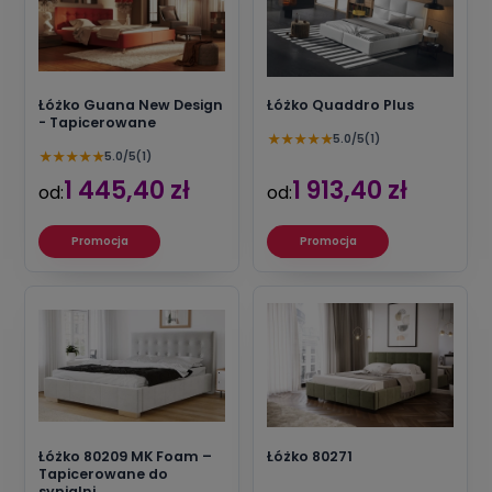
Łóżko Guana New Design
Łóżko Quaddro Plus
- Tapicerowane
★
★
★
★
★
5.0/5
(1)
★
★
★
★
★
5.0/5
(1)
1 445,40 zł
1 913,40 zł
od:
od:
Promocja
Promocja
Łóżko 80209 MK Foam –
Łóżko 80271
Tapicerowane do
sypialni