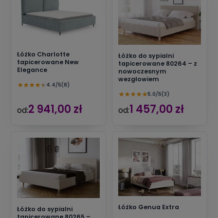
Łóżko Charlotte
Łóżko do sypialni
tapicerowane New
tapicerowane 80264 – z
Elegance
nowoczesnym
wezgłowiem
★
★
★
★
★
4.4/5
(8)
★
★
★
★
★
5.0/5
(3)
2 941,00 zł
1 457,00 zł
od:
od:
Łóżko Genua Extra
Łóżko do sypialni
tapicerowane 80265 –