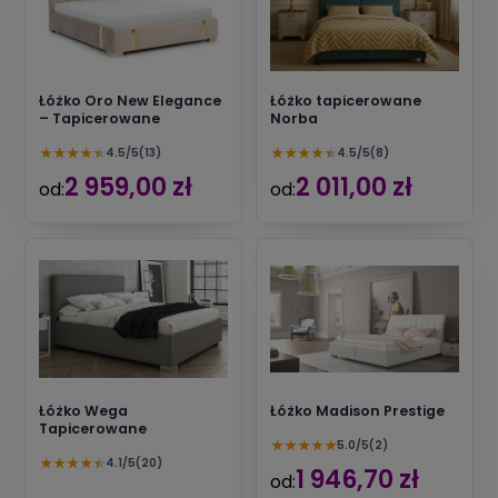
Łóżko Oro New Elegance
Łóżko tapicerowane
– Tapicerowane
Norba
★
★
★
★
★
★
★
★
★
★
4.5/5
(13)
4.5/5
(8)
2 959,00 zł
2 011,00 zł
od:
od:
Łóżko Wega
Łóżko Madison Prestige
Tapicerowane
★
★
★
★
★
5.0/5
(2)
★
★
★
★
★
4.1/5
(20)
1 946,70 zł
od: