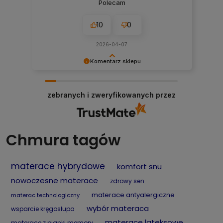
Polecam
10
0
2026-04-07
Komentarz sklepu
Dziękujemy, Panie Mariuszu, za opinię! Cieszymy
się, że docenił Pan szeroki wybór materacy,
zebranych i zweryfikowanych przez
dostępność produktów oraz szybkie działanie
naszego sklepu internetowego. To dla nas
ważne, aby zakupy materaca online były
wygodne, szybkie i przyjemne. Zapraszamy
ponownie!
Chmura tagów
materace hybrydowe
komfort snu
nowoczesne materace
zdrowy sen
materace antyalergiczne
materac technologiczny
wybór materaca
wsparcie kręgosłupa
materace lateksowe
materace z pianki memory