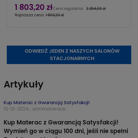
1 803,20 zł
Cena regularna:
2 254,00 zł
Najniższa cena:
1 803,20 zł
ODWIEDŹ JEDEN Z NASZYCH SALONÓW
STACJONARNYCH
Artykuły
Kup Materac z Gwarancją Satysfakcji!
10-01-2024 , atmmaterace
Kup Materac z Gwarancją Satysfakcji!
Wymień go w ciągu 100 dni, jeśli nie spełni