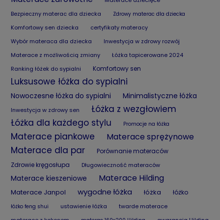
Bezpieczny materac dla dziecka
Zdrowy materac dla dziecka
Komfortowy sen dziecka
certyfikaty materacy
Wybór materaca dla dziecka
Inwestycja w zdrowy rozwój
Materace z możliwością zmiany
Łóżka tapicerowane 2024
Komfortowy sen
Ranking łóżek do sypialni
Luksusowe łóżka do sypialni
Nowoczesne łóżka do sypialni
Minimalistyczne łóżka
Łóżka z wezgłowiem
Inwestycja w zdrowy sen
Łóżka dla każdego stylu
Promocje na łóżka
Materace piankowe
Materace sprężynowe
Materace dla par
Porównanie materaców
Zdrowie kręgosłupa
Długowieczność materaców
Materace Hilding
Materace kieszeniowe
wygodne łóżka
Materace Janpol
łóżka
łóżko
ustawienie łóżka
twarde materace
łóżko feng shui
materace z kokosem
gwarancja Hilding