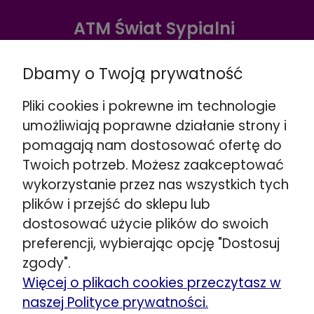
ATM Świat Sypialni
Warszawa ul. Radzymińska 338
Dbamy o Twoją prywatność
☎️
+48 888 732 669
Wskazówki dojazdu >>
Pliki cookies i pokrewne im technologie
Warszawa ul. Puławska 280
umożliwiają poprawne działanie strony i
☎️
+48 662 901 048
pomagają nam dostosować ofertę do
Wskazówki dojazdu >>
Twoich potrzeb. Możesz zaakceptować
Stojadła ul. Warszawska 79
wykorzystanie przez nas wszystkich tych
obok Mińsk Mazowiecki
plików i przejść do sklepu lub
☎️
+48 692 098 851
dostosować użycie plików do swoich
Wskazówki dojazdu >>
preferencji, wybierając opcję "Dostosuj
Kozerki ul. Generała G. Orlicz-Dreszera 29a
zgody".
obok Grodzisk Mazowiecki
Więcej o plikach cookies przeczytasz w
☎️
+48 534 446 858
naszej Polityce prywatności.
Wskazówki dojazdu >>