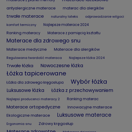
antyalergiczne materace
materac dla alergików
trwałe materace
naturalny lateks
odprowadzanie wilgoci
Najlepsze materace 2024
komfort termiczny
Ranking materacy
Materace z pamięcią kształtu
Materace dla zdrowego snu
Materace medyczne
Materace dla alergików
Regulowana twardość materaca
Najlepsze łóżka 2024
Nowoczesne łóżka
Trwałe łóżka
Łóżka tapicerowane
Wybór łóżka
Łóżka dla zdrowego kręgosłupa
Luksusowe łóżka
Łóżka z przechowywaniem
Ranking materac
Najlepsi producenci materacy 2
Materace ortopedyczne
Innowacyjne materace
Luksusowe materace
Ekologiczne materace
Zdrowy kręgosłup
Ergonomia snu
Materace zdrowotne
Materace dziecięce