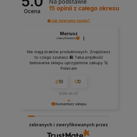
5.0
Na podstawie
15
opinii
z całego okresu
Ocena
Jak zbieramy opinie?
Mariusz
zweryfikowano
Nie mają braków produktowych. Znajdziesz
to czego szukasz 🛍️ Taka prędkość
ładowania sklepu uprzyjemnia zakupy 🚀
Polecam
10
0
2026-04-07
Komentarz sklepu
Dziękujemy, Panie Mariuszu, za opinię! Cieszymy
się, że docenił Pan szeroki wybór materacy,
zebranych i zweryfikowanych przez
dostępność produktów oraz szybkie działanie
naszego sklepu internetowego. To dla nas
ważne, aby zakupy materaca online były