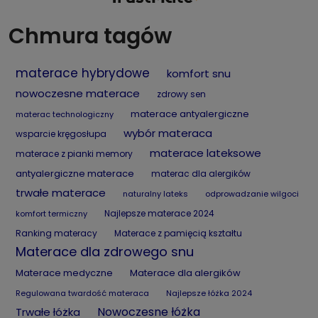
wygodne, szybkie i przyjemne. Zapraszamy
ponownie!
Chmura tagów
materace hybrydowe
komfort snu
nowoczesne materace
zdrowy sen
materace antyalergiczne
materac technologiczny
wybór materaca
wsparcie kręgosłupa
materace lateksowe
materace z pianki memory
antyalergiczne materace
materac dla alergików
trwałe materace
naturalny lateks
odprowadzanie wilgoci
Najlepsze materace 2024
komfort termiczny
Ranking materacy
Materace z pamięcią kształtu
Materace dla zdrowego snu
Materace medyczne
Materace dla alergików
Regulowana twardość materaca
Najlepsze łóżka 2024
Nowoczesne łóżka
Trwałe łóżka