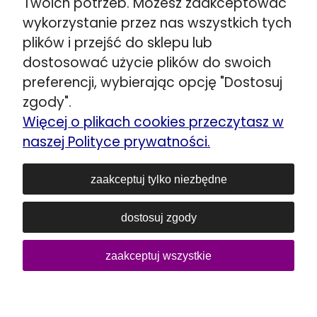
Twoich potrzeb. Możesz zaakceptować
Stojadła ul. Warszawska 79
wykorzystanie przez nas wszystkich tych
obok Mińsk Mazowiecki
plików i przejść do sklepu lub
☎️
+48 692 098 851
dostosować użycie plików do swoich
Wskazówki dojazdu >>
preferencji, wybierając opcję "Dostosuj
Kozerki ul. Generała G. Orlicz-Dreszera 29a
zgody".
obok Grodzisk Mazowiecki
Więcej o plikach cookies przeczytasz w
☎️
+48 534 446 858
naszej Polityce prywatności.
Wskazówki dojazdu >>
Siedlce ul. Łukowska 80
zaakceptuj tylko niezbędne
☎️
+48 606 903 083
dostosuj zgody
E-mail:
sklep@lozka-materace.pl
NIP: 1180739829
REGON: 016752510
zaakceptuj wszystkie
pokaż pełną wersję strony