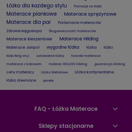
Łóżka dla każdego stylu
Promocje na łóżka
Materace piankowe
Materace sprężynowe
Materace dla par
Porównanie materaców
Zdrowie kręgosłupa
Długowieczność materaców
Materace Hilding
Materace kieszeniowe
wygodne łóżka
Materace Janpol
łóżka
łóżko
ustawienie łóżka
twarde materace
łóżko feng shui
materace z kokosem
gwarancja Hilding
materac 160x200 Hilding
Łóżka kontynentalne
ceny materacy
Łóżka Metalowe
łóżka drewniane
panele
FAQ - Łóżka Materace
Sklepy stacjonarne