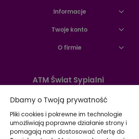
Informacje
Twoje konto
O firmie
ATM Świat Sypialni
Warszawa ul. Radzymińska 338
Dbamy o Twoją prywatność
☎️
+48 888 732 669
Wskazówki dojazdu >>
Pliki cookies i pokrewne im technologie
Warszawa ul. Puławska 280
umożliwiają poprawne działanie strony i
☎️
+48 662 901 048
pomagają nam dostosować ofertę do
Wskazówki dojazdu >>