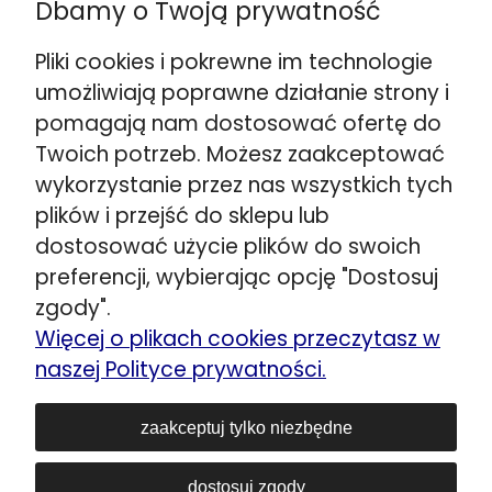
Dbamy o Twoją prywatność
☎️
+48 888 732 669
Wskazówki dojazdu >>
Pliki cookies i pokrewne im technologie
Warszawa ul. Puławska 280
umożliwiają poprawne działanie strony i
☎️
+48 662 901 048
pomagają nam dostosować ofertę do
Wskazówki dojazdu >>
Twoich potrzeb. Możesz zaakceptować
Stojadła ul. Warszawska 79
wykorzystanie przez nas wszystkich tych
obok Mińsk Mazowiecki
plików i przejść do sklepu lub
☎️
+48 692 098 851
dostosować użycie plików do swoich
Wskazówki dojazdu >>
preferencji, wybierając opcję "Dostosuj
Kozerki ul. Generała G. Orlicz-Dreszera 29a
zgody".
obok Grodzisk Mazowiecki
Więcej o plikach cookies przeczytasz w
☎️
+48 534 446 858
naszej Polityce prywatności.
Wskazówki dojazdu >>
Siedlce ul. Łukowska 80
zaakceptuj tylko niezbędne
☎️
+48 606 903 083
dostosuj zgody