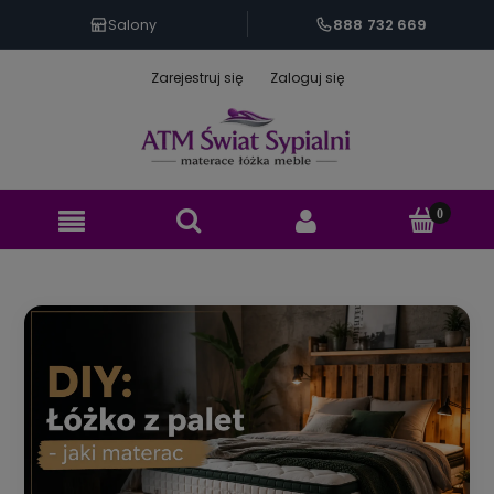
888 732 669
Salony
Zarejestruj się
Zaloguj się