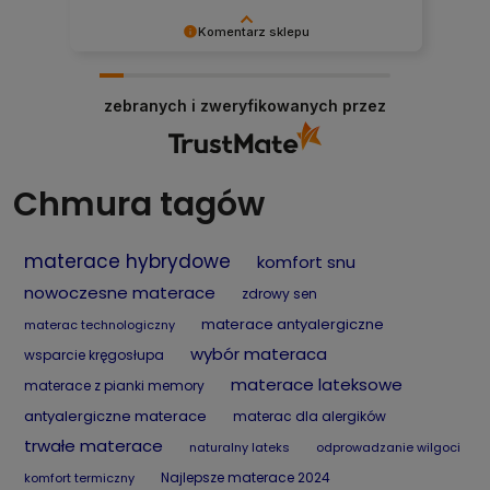
Komentarz sklepu
Dziękujemy, Panie Mariuszu, za opinię! Cieszymy
się, że docenił Pan szeroki wybór materacy,
zebranych i zweryfikowanych przez
dostępność produktów oraz szybkie działanie
naszego sklepu internetowego. To dla nas
ważne, aby zakupy materaca online były
wygodne, szybkie i przyjemne. Zapraszamy
ponownie!
Chmura tagów
materace hybrydowe
komfort snu
nowoczesne materace
zdrowy sen
materace antyalergiczne
materac technologiczny
wybór materaca
wsparcie kręgosłupa
materace lateksowe
materace z pianki memory
antyalergiczne materace
materac dla alergików
trwałe materace
naturalny lateks
odprowadzanie wilgoci
Najlepsze materace 2024
komfort termiczny