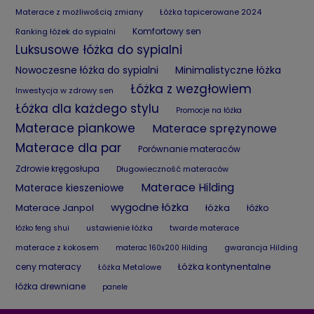
Materace z możliwością zmiany
Łóżka tapicerowane 2024
Komfortowy sen
Ranking łóżek do sypialni
Luksusowe łóżka do sypialni
Nowoczesne łóżka do sypialni
Minimalistyczne łóżka
Łóżka z wezgłowiem
Inwestycja w zdrowy sen
Łóżka dla każdego stylu
Promocje na łóżka
Materace piankowe
Materace sprężynowe
Materace dla par
Porównanie materaców
Zdrowie kręgosłupa
Długowieczność materaców
Materace Hilding
Materace kieszeniowe
wygodne łóżka
Materace Janpol
łóżka
łóżko
ustawienie łóżka
twarde materace
łóżko feng shui
materace z kokosem
gwarancja Hilding
materac 160x200 Hilding
Łóżka kontynentalne
ceny materacy
Łóżka Metalowe
łóżka drewniane
panele